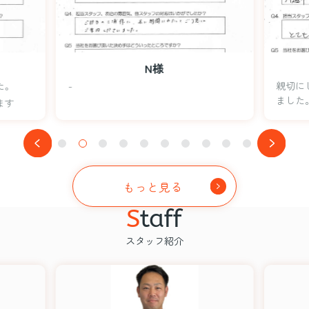
N様
た。
-
親切に
ました
ます
もっと見る
S
taff
スタッフ紹介