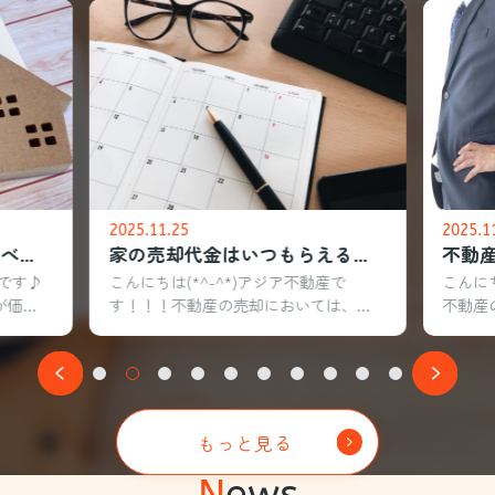
2025.11.25
2025.1
家の売却時に理由は伝えるべきなのか？価格や交渉への影響も解説
家の売却代金はいつもらえる？受け取るまでの期間についても解説
産です♪
こんにちは(*^-^*)アジア不動産で
こんにち
が価格
す！！！不動産の売却においては、代
不動産
ること
金の受け取り時期を把握しておくこと
産会社
由の伝
が大切です。引き渡しのタイミングや
でしょ
交渉条
支払方法によっては、資金計画に大き
では、
せん。
な影響を及ぼす可能性があるでしょ
精度な
す影響
う。本記事では、売却代金が支払われ
記事で
もっと見る
な伝え
る流れや注意点、受け取るまでの期間
立地や
不動産
について解説します。▼ 不動産売却を
につい
N
ews
ク ▼
したい方はこちらをクリック ▼売却査
却をし