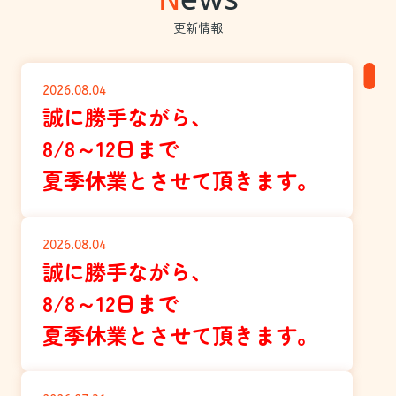
る理由
定フォームへ進む家の売却代金が受け
却査定
更新情報
由は、
取れるタイミング家を売却する際は、
社の特
影響を
売買契約の締結時と、物件の引渡し時
開する
物の欠
の二段階で代金を受け取るのが一般的
な強み
ィブな
です。また、最初の段階である売買契
ト広告
2026.08.04
く、買
約時には、買主から「手付金」が支払
広告費
誠に勝手ながら、
かる傾
われます。手付金は通常、売却代金の
います
8/8
～12日まで
一部として扱われ...
エリアで
夏季休業とさせて頂きます。
2026.08.04
誠に勝手ながら、
8/8
～12日まで
夏季休業とさせて頂きます。