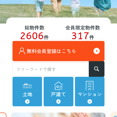
総物件数
会員限定物件数
2606
317
件
件
無料会員登録はこちら
土地
戸建て
マンション