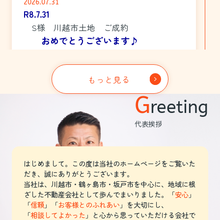
2026.07.31
R8.7.31
S様 川越市土地 ご成約
おめでとうございます♪
2026.07.25
もっと見る
R8.7.25
G
N様 深谷市土地 ご成約
reeting
おめでとうございます♪
代表挨拶
2026.05.31
はじめまして。この度は当社のホームページをご覧いた
だき、誠にありがとうございます。
当社は、川越市・鶴ヶ島市・坂戸市を中心に、地域に根
不動産屋が書くコラム
ざした不動産会社として歩んでまいりました。「
安心
」
「
信頼
」「
お客様とのふれあい
」を大切にし、
「
相談してよかった
」と心から思っていただける会社で
不動産を探す上で知っておきたい