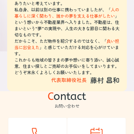
ありたいと考えています。
情報が満載！ぜひご覧ください。
私自身、以前は別の仕事に携わっていましたが、「
人の
暮らしに深く関わり、誰かの夢を支える仕事がしたい
」
川越市
の情報はこちら
という想いから不動産業界へ入りました。不動産は、住
まいという“夢”の実現や、人生の大きな節目に関わる大
狭山市
の情報はこちら
切なものです。
だからこそ、ただ物件を紹介するのではなく、「
良い担
坂戸市
の情報はこちら
当に出会えた
」と感じていただける対応を心がけていま
す。
日高市
の情報はこちら
これからも地域の皆さまの夢や想いに寄り添い、誠心誠
意、住まい探しとご売却のお手伝いをしてまいります。
鶴ヶ島市
の情報はこちら
どうぞ末永くよろしくお願いいたします。
藤村 昌和
代表取締役社長
富士見市
の情報はこちら
C
ontact
ふじみ野市
の情報はこちら
お問い合わせ
川島町
の情報はこちら
その他の不動産お役立ちコラムは
こちら
です♪