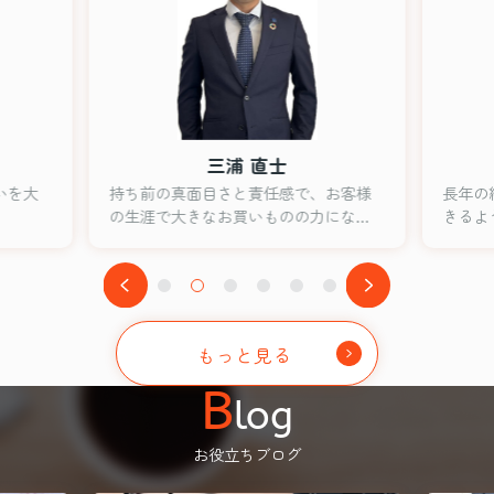
三浦 直士
いを大
持ち前の真面目さと責任感で、お客様
長年の
の生涯で大きなお買いものの力になれ
きるよ
たらとおもいます。
もっと見る
B
log
お役立ちブログ