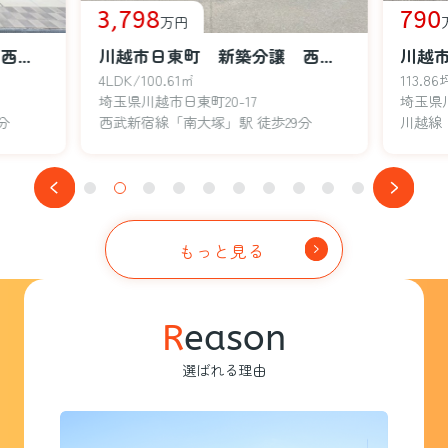
3,798
790
万円
川越市日東町 新築分譲 西武新宿線『南大塚駅』徒歩29分 【大東西小学区】
川越市日東町 新築分譲 西武新宿線『南大塚駅』徒歩29分 【大東西小学区】
4LDK/100.61㎡
113.86
埼玉県川越市日東町20-17
埼玉県
分
西武新宿線「南大塚」駅 徒歩29分
川越線
もっと見る
R
eason
選ばれる理由