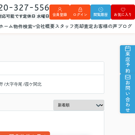
20-327-556
会員登録
ログイン
閲覧履歴
お気に入り
外対応可能です
定休日 水曜日
ホーム
会社概要
スタッフ
売却査定
お客様の声
ブログ
物件検索
来店予約
お問い合わせ
野
/
大字寺尾
/
霞ケ関北