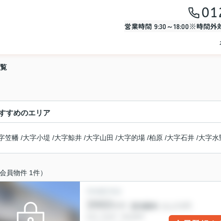
01
営業時間 9:30～18:00※時間
覧
すすめのエリア
字笠幡
/
大字小堤
/
大字鯨井
/
大字山田
/
大字的場
/
柏原
/
大字石井
/
大字水
会員物件 1件）