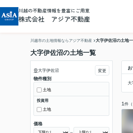
川越の不動産情報を豊富にご用意
株式会社 アジア不動産
大字伊佐沼の土地一
川越市の土地情報ならアジア不動産
大字伊佐沼の土地一覧
お
大字伊佐沼
変更
物件種別
大
土地
投資用
1
件（
土地
価格
～