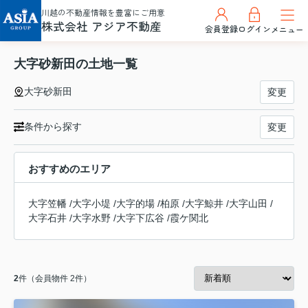
川越の不動産情報を豊富にご用意
株式会社 アジア不動産
会員登録
ログイン
メニュー
大字砂新田の土地一覧
大字砂新田
変更
条件から探す
変更
おすすめのエリア
大字笠幡
/
大字小堤
/
大字的場
/
柏原
/
大字鯨井
/
大字山田
/
大字石井
/
大字水野
/
大字下広谷
/
霞ケ関北
2
件（会員物件 2件）