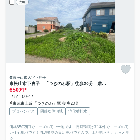
売地
東松山市大字下唐子
東松山市下唐子 「つきのわ駅」徒歩20分 敷地163坪 【唐子小学区】
650
万円
- / 541.00㎡ / -
東武東上線「つきのわ」駅 徒歩20分
プロパンガス
閑静な住宅地
浄化槽排水
価格650万円でニーズの高い土地です！周辺環境が好条件でニーズの高
い住宅用地です！周辺環境の良い売地ですので、土地購入を...
もっと見
る