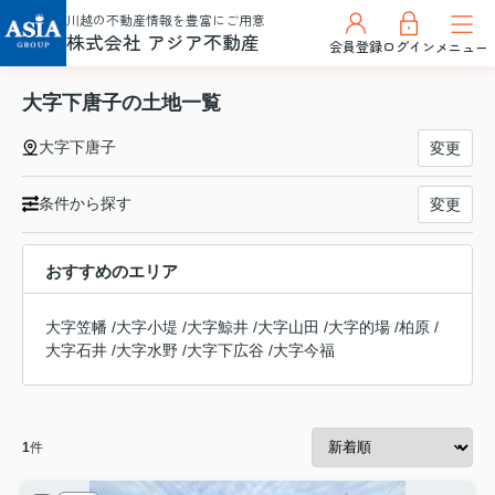
川越の不動産情報を豊富にご用意
株式会社 アジア不動産
会員登録
ログイン
メニュー
大字下唐子の土地一覧
大字下唐子
変更
条件から探す
変更
おすすめのエリア
大字笠幡
/
大字小堤
/
大字鯨井
/
大字山田
/
大字的場
/
柏原
/
大字石井
/
大字水野
/
大字下広谷
/
大字今福
1
件