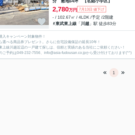
分 敷地64坪 【名細小学区】
2,780
7月13日 値下げ
万円
- / 102.67㎡ / 4LDK /予定 /2階建
東武東上線
「
川越
」駅 徒歩83分
購入キャンペーン対象物件！
ら選べる商品券プレゼント。さらに住宅設備保証の延長10年！
東上線川越近辺の一戸建て探しは、信頼と実績のある当社にご依頼ください！
ご予約は049-232-7556、info@asia-fudousan.co.jpから受け付けております(^^)
1