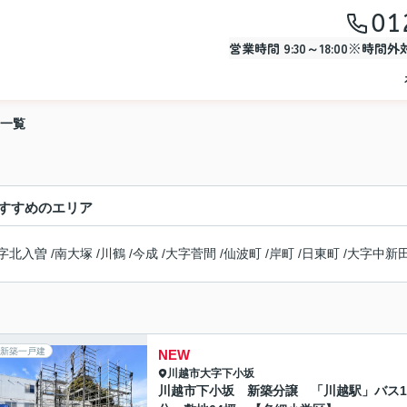
01
営業時間 9:30～18:00※時間
一覧
すすめのエリア
字北入曽
/
南大塚
/
川鶴
/
今成
/
大字菅間
/
仙波町
/
岸町
/
日東町
/
大字中新
新築一戸建
NEW
川越市
大字下小坂
川越市下小坂 新築分譲 「川越駅」バス1