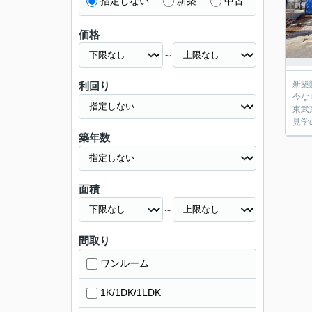
指定しない
新築
中古
価格
～
新築
利回り
今な
東武
見学の
築年数
面積
～
間取り
ワンルーム
1K/1DK/1LDK