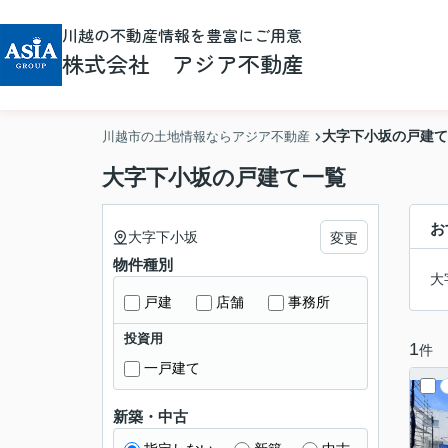
川越の不動産情報を豊富にご用意
株式会社 アジア不動産
大字下小坂の戸建て
川越市の土地情報ならアジア不動産
大字下小坂の戸建て一覧
お
大字下小坂
変更
物件種別
大
戸建
店舗
事務所
投資用
1
件
一戸建て
新築・中古