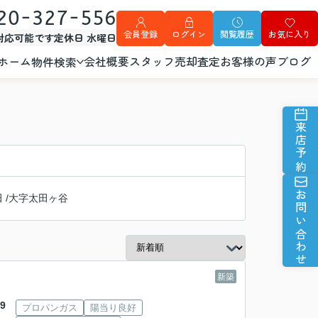
20-327-556
会員登録
ログイン
閲覧履歴
お気に入り
外対応可能です
定休日 水曜日
ホーム
会社概要
スタッフ
売却査定
お客様の声
ブログ
物件検索
来店予約
お問い合わせ
田
/
大字太田ヶ谷
新築
9
プロパンガス
陽当り良好