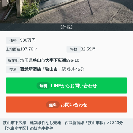
【外観】
980万円
価格
107.76㎡
32.59坪
土地面積
坪数
埼玉県
狭山市
大字下広瀬
596-10
所在地
西武新宿線
「
狭山市
」駅 徒歩45分
交通
LINEからお問い合わせ
無料
お問い合わせ
無料
狭山市下広瀬 建築条件なし売地 西武新宿線『狭山市駅』バス13分
【水富小学区】の販売中物件