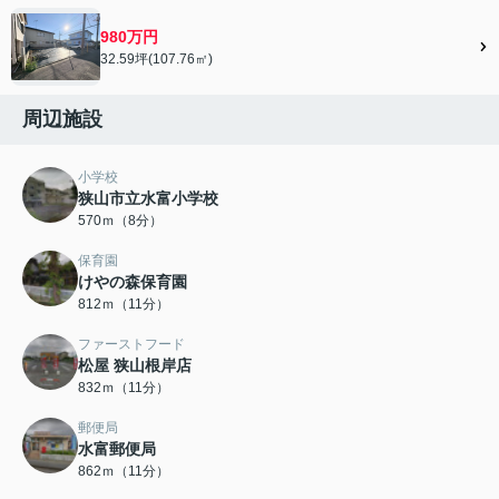
980万円
32.59坪(107.76㎡)
周辺施設
小学校
狭山市立水富小学校
570ｍ（8分）
保育園
けやの森保育園
812ｍ（11分）
ファーストフード
松屋 狭山根岸店
832ｍ（11分）
郵便局
水富郵便局
862ｍ（11分）