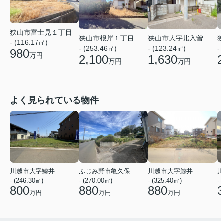
狭山市富士見１丁目
狭山市根岸１丁目
狭山市大字北入曽
- (116.17㎡)
- (253.46㎡)
- (123.24㎡)
-
980
万円
2,100
1,630
万円
万円
よく見られている物件
川越市大字鯨井
ふじみ野市亀久保
川越市大字鯨井
- (246.30㎡)
- (270.00㎡)
- (325.40㎡)
-
800
880
880
万円
万円
万円