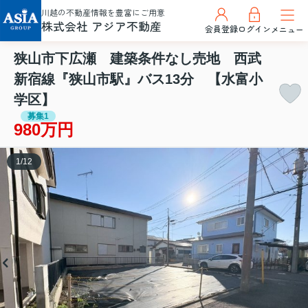
川越の不動産情報を豊富にご用意
株式会社 アジア不動産
会員登録
ログイン
メニュー
狭山市下広瀬 建築条件なし売地 西武
新宿線『狭山市駅』バス13分 【水富小
学区】
募集1
980万円
1
/
12