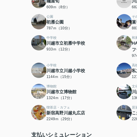
麺屋旬
川
609ｍ（8分）
6
公園
そ
初雁公園
菓
787ｍ（10分）
8
中学校
和
川越市立初雁中学校
H
933ｍ（12分）
フ
9
小学校
高
川越市立川越小学校
私
1144ｍ（15分）
1
博物館
文
川越市立博物館
川
1324ｍ（17分）
1
喫茶店・カフェ
居
新宿高野川越丸広店
こ
2249ｍ（29分）
2
支払いシミュレーション