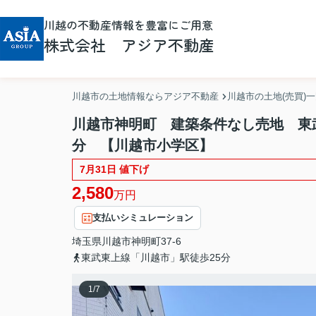
川越の不動産情報を豊富にご用意
株式会社 アジア不動産
川越市の土地情報ならアジア不動産
川越市の土地(売買)
川越市神明町 建築条件なし売地 東
分 【川越市小学区】
7月31日 値下げ
2,580
万円
支払いシミュレーション
埼玉県
川越市
神明町
37-6
東武東上線「川越市」駅徒歩25分
1
/
7