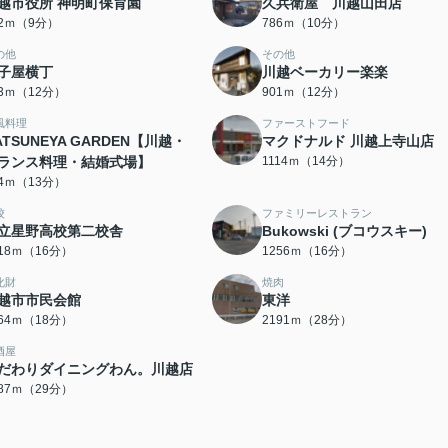
越市役所 神明町保育園
久兵衛屋 川越山田店
82ｍ（9分）
786ｍ（10分）
の他
その他
子屋横丁
川越ベーカリー楽楽
83ｍ（12分）
901ｍ（12分）
風料理
ファーストフード
ATSUNEYA GARDEN【川越・
マクドナルド 川越上寺山店
ランス料理・結婚式場】
1114ｍ（14分）
74ｍ（13分）
校
ファミリーレストラン
立星野高校第二校舎
Bukowski (ブコウスキー)
218ｍ（16分）
1256ｍ（16分）
化財
焼肉
越市市民会館
東洋
364ｍ（18分）
2191ｍ（28分）
酒屋
だわりダイニングわん。川越店
287ｍ（29分）