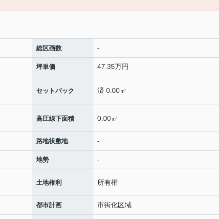
-
総区画数
47.35万円
坪単価
済 0.00㎡
セットバック
0.00㎡
高圧線下面積
-
路地状敷地
-
地勢
所有権
土地権利
市街化区域
都市計画