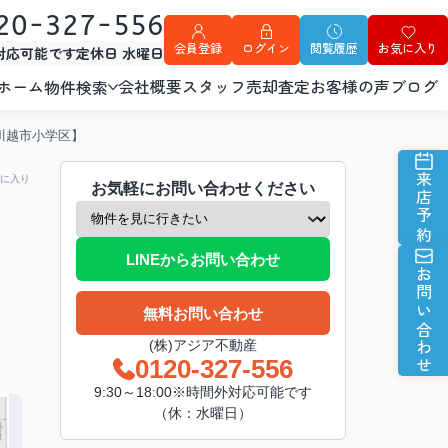
20-327-556
会員登録
ログイン
閲覧履歴
お気に入り
外対応可能です
定休日 水曜日
ホーム
会社概要
スタッフ
売却査定
お客様の声
ブログ
物件検索
川越市小学区】
来店予約
に入り
お気軽にお問い合わせください
LINEからお問い合わせ
お問い合わせ
無料お問い合わせ
(株)アジア不動産
0120-327-556
9:30～18:00※時間外対応可能です
（休：水曜日）