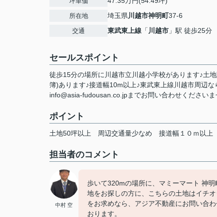
47.35万円(54.49坪)
坪単価
埼玉県
川越市
神明町
37-6
所在地
東武東上線
「
川越市
」駅 徒歩25分
交通
セールスポイント
徒歩15分の場所に川越市立川越小学校があります♪土地購
簿)あります♪接道幅10m以上♪東武東上線川越市周辺
info@asia-fudousan.co.jpまでお問い合わせくださいませ
ポイント
土地50坪以上
周辺交通量少なめ
接道幅１０ｍ以上
担当者のコメント
歩いて320mの場所に、マミーマート 神
地をお探しの方に、こちらの土地はイチオシ
をお求めなら、アジア不動産にお問い合わせください。
中村 空
おります。