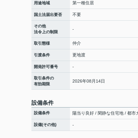
第一種住居
用途地域
不要
国土法届出要否
その他
-
法令上の制限
仲介
取引態様
更地渡
引渡条件
-
開発許可番号
取引条件の
2026年08月14日
有効期限
設備条件
設備条件
陽当り良好 / 閑静な住宅地 / 都市ガ
設備(その他)
-