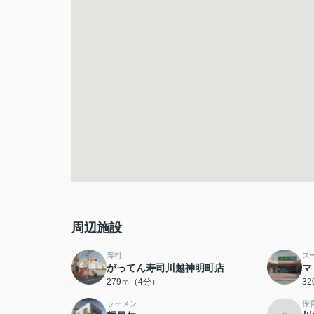
周辺施設
寿司
ス
がってん寿司川越神明町店
マ
279ｍ（4分）
3
ラーメン
保