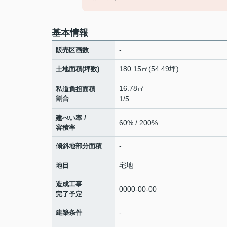
基本情報
-
販売区画数
180.15㎡(54.49坪)
土地面積(坪数)
16.78㎡
私道負担面積
割合
1/5
建ぺい率 /
60% / 200%
容積率
-
傾斜地部分面積
宅地
地目
造成工事
0000-00-00
完了予定
-
建築条件