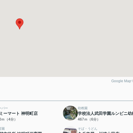
Google Ma
ーパー
幼稚園
ミーマート 神明町店
学校法人武田学園ルンビニ幼
20ｍ（4分）
467ｍ（6分）
育園
そば・うどん