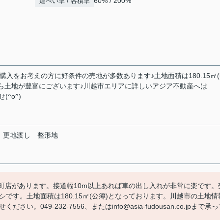
60% / 200%
建ぺい率 / 容積率
入をお考えの方に好条件の売地が多数あります♪土地面積は180.15㎡
なら土地が豊富にございます♪川越市エリアに詳しいアジア不動産へは
(^o^)
更地渡し
整形地
明町店があります。接道幅10m以上あれば車の出し入れが非常に楽です。
です。土地面積は180.15㎡(公簿)となっております。川越市の土地情
049-232-7556、またはinfo@asia-fudousan.co.jpまで承