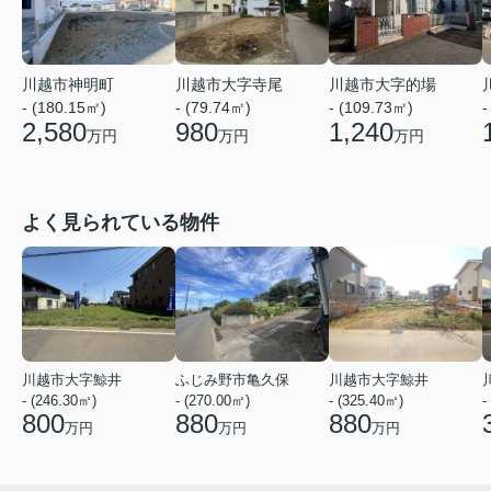
川越市神明町
川越市大字寺尾
川越市大字的場
- (180.15㎡)
- (79.74㎡)
- (109.73㎡)
-
2,580
980
1,240
万円
万円
万円
よく見られている物件
川越市大字鯨井
ふじみ野市亀久保
川越市大字鯨井
- (246.30㎡)
- (270.00㎡)
- (325.40㎡)
-
800
880
880
万円
万円
万円