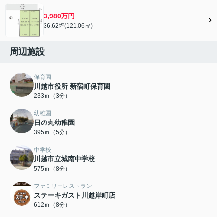
3,980万円
36.62坪(121.06㎡)
周辺施設
保育園
川越市役所 新宿町保育園
233ｍ（3分）
幼稚園
日の丸幼稚園
395ｍ（5分）
中学校
川越市立城南中学校
575ｍ（8分）
ファミリーレストラン
ステーキガスト川越岸町店
612ｍ（8分）