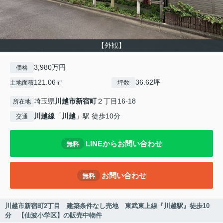
【外観】
3,980万円
価格
121.06㎡
36.62坪
土地面積
坪数
埼玉県
川越市
新宿町
２丁目16-18
所在地
川越線
「
川越
」駅 徒歩10分
交通
LINEからお問い合わせ
無料
お問い合わせ
無料
川越市新宿町2丁目 建築条件なし売地 東武東上線『川越駅』徒歩10
分 【仙波小学区】の販売中物件