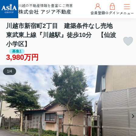
川越の不動産情報を豊富にご用意
株式会社 アジア不動産
会員登録
ログイン
メニュー
川越市新宿町2丁目 建築条件なし売地
東武東上線『川越駅』徒歩10分 【仙波
小学区】
募集1
3,980万円
1
/
4