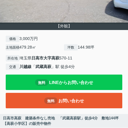
【外観】
3,000万円
価格
479.28㎡
144.98坪
土地面積
坪数
埼玉県
日高市
大字高萩
570-11
所在地
川越線
「
武蔵高萩
」駅 徒歩4分
交通
LINEからお問い合わせ
無料
お問い合わせ
無料
日高市高萩 建築条件なし売地 「武蔵高萩駅」徒歩4分 敷地144坪
【高萩小学区】の販売中物件