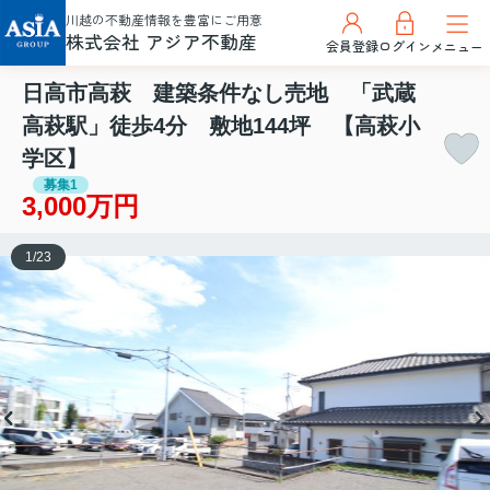
川越の不動産情報を豊富にご用意
株式会社 アジア不動産
会員登録
ログイン
メニュー
日高市高萩 建築条件なし売地 「武蔵
高萩駅」徒歩4分 敷地144坪 【高萩小
学区】
募集1
3,000万円
1
/
23