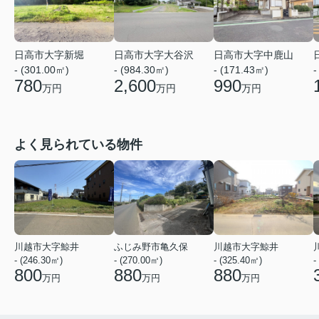
日高市大字新堀
日高市大字大谷沢
日高市大字中鹿山
- (301.00㎡)
- (984.30㎡)
- (171.43㎡)
-
780
2,600
990
万円
万円
万円
よく見られている物件
川越市大字鯨井
ふじみ野市亀久保
川越市大字鯨井
- (246.30㎡)
- (270.00㎡)
- (325.40㎡)
-
800
880
880
万円
万円
万円