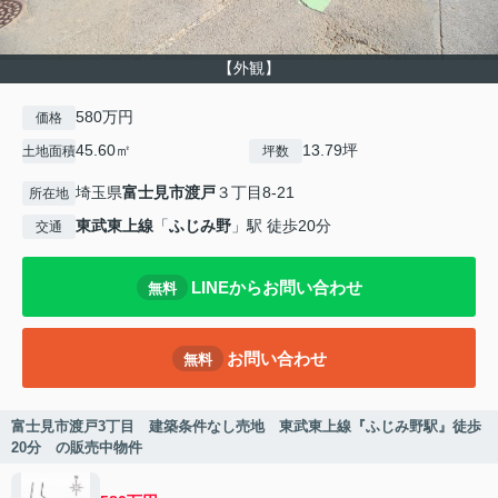
【外観】
580万円
価格
45.60㎡
13.79坪
土地面積
坪数
埼玉県
富士見市
渡戸
３丁目8-21
所在地
東武東上線
「
ふじみ野
」駅 徒歩20分
交通
LINEからお問い合わせ
無料
お問い合わせ
無料
富士見市渡戸3丁目 建築条件なし売地 東武東上線『ふじみ野駅』徒歩
20分 の販売中物件