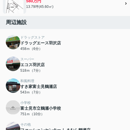
580万円
13.79坪(45.60㎡)
周辺施設
ドラッグストア
ドラッグエース羽沢店
458ｍ（6分）
スーパー
エコス羽沢店
518ｍ（7分）
和風料理
すき家富士見鶴瀬店
543ｍ（7分）
小学校
富士見市立鶴瀬小学校
751ｍ（10分）
その他