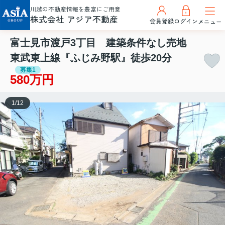
川越の不動産情報を豊富にご用意
株式会社 アジア不動産
会員登録
ログイン
メニュー
富士見市渡戸3丁目 建築条件なし売地
東武東上線『ふじみ野駅』徒歩20分
募集1
580万円
1
/
12