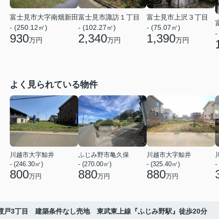
富士見市大字南畑新田
富士見市諏訪１丁目
富士見市上沢３丁目
- (250.12㎡)
- (102.27㎡)
- (75.07㎡)
-
930
2,340
1,390
万円
万円
万円
よく見られている物件
川越市大字鯨井
ふじみ野市亀久保
川越市大字鯨井
- (246.30㎡)
- (270.00㎡)
- (325.40㎡)
-
800
880
880
万円
万円
万円
渡戸3丁目 建築条件なし売地 東武東上線『ふじみ野駅』徒歩20分