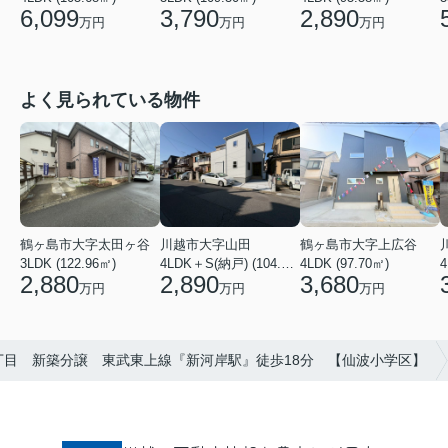
6,099
3,790
2,890
万円
万円
万円
よく見られている物件
鶴ヶ島市大字太田ヶ谷
川越市大字山田
鶴ヶ島市大字上広谷
3LDK (122.96㎡)
4LDK＋S(納戸) (104.13㎡)
4LDK (97.70㎡)
4
2,880
2,890
3,680
万円
万円
万円
丁目 新築分譲 東武東上線『新河岸駅』徒歩18分 【仙波小学区】