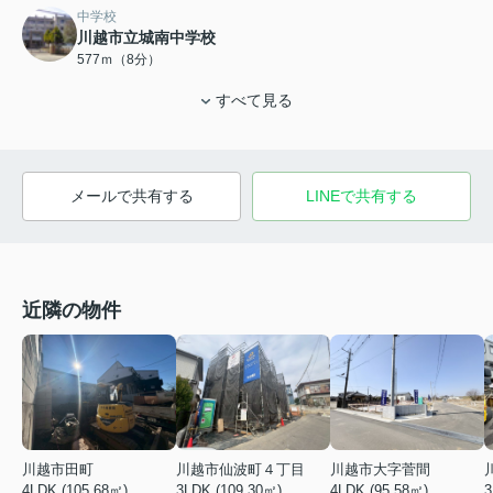
中学校
川越市立城南中学校
577ｍ（8分）
すべて見る
メールで共有する
LINEで共有する
近隣の物件
川越市田町
川越市仙波町４丁目
川越市大字菅間
4LDK (105.68㎡)
3LDK (109.30㎡)
4LDK (95.58㎡)
3