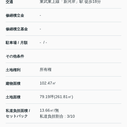
東武東上線
「
新河岸
」駅 徒歩18分
交通
-
修繕積立金
-
修繕積立基金
- / -
駐車場 / 月額
その他条件
所有権
土地権利
102.47㎡
建物面積
79.19坪(261.81㎡)
土地面積
13.66㎡/無
私道負担面積 /
セットバック
私道負担割合 : 3/10