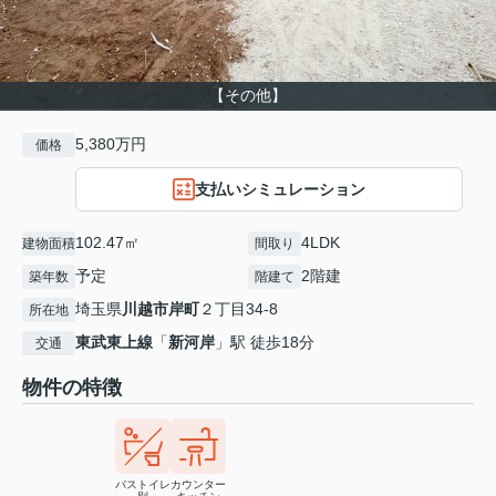
【その他】
5,380万円
価格
支払いシミュレーション
102.47㎡
4LDK
建物面積
間取り
予定
2階建
築年数
階建て
埼玉県
川越市
岸町
２丁目34-8
所在地
東武東上線
「
新河岸
」駅 徒歩18分
交通
物件の特徴
バストイレ
カウンター