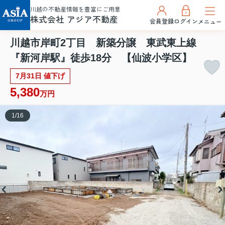
川越の不動産情報を豊富にご用意
株式会社 アジア不動産
会員登録
ログイン
メニュー
川越市岸町2丁目 新築分譲 東武東上線
『新河岸駅』徒歩18分 【仙波小学区】
7月31日 値下げ
5,380
万円
1
/
16