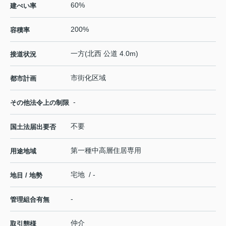
60%
建ぺい率
200%
容積率
一方(北西 公道 4.0m)
接道状況
市街化区域
都市計画
-
その他法令上の制限
不要
国土法届出要否
第一種中高層住居専用
用途地域
宅地 / -
地目 / 地勢
-
管理組合有無
仲介
取引態様