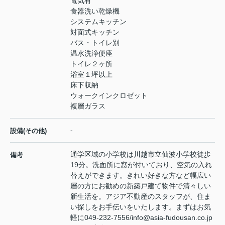
電気有
食器洗い乾燥機
システムキッチン
対面式キッチン
バス・トイレ別
温水洗浄便座
トイレ２ヶ所
浴室１坪以上
床下収納
ウォークインクロゼット
複層ガラス
-
設備(その他)
通学区域の小学校は川越市立仙波小学校徒歩
備考
19分。洗面所に窓が付いており、空気の入れ
替えができます。きれい好きな方など幅広い
層の方にお勧めの新築戸建て物件で清々しい
新生活を。アジア不動産のスタッフが、住ま
い探しをお手伝いをいたします。まずはお気
軽に049-232-7556/info@asia-fudousan.co.jp