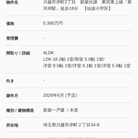
川越市岸町2丁目 新築分譲 東武東上線『新
物件名
河岸駅』徒歩18分 【仙波小学区】
5,380万円
価格
-
管理費
4LDK
間取り / 詳細
LDK 18.2帖 1室
/
和室 5.0帖 1室
/
洋室 8.5帖 1室
/
洋室 6.1帖 1室
/
洋室 5.5帖 1室
-
向き
2026年6月 (予定)
築年月
新築一戸建 / 木造
種別 / 建物構造
埼玉県
川越市
岸町
２丁目34-8
所在地