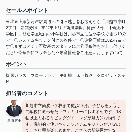
別
キッチン
セールスポイント
東武東上線新河岸駅周辺への引っ越しをお考えなら「川越市岸町
2丁目 新築分譲 東武東上線『新河岸駅』徒歩18分 【仙波小
学区】」◎通学区域内の小学校は川越市立仙波小学校で徒歩19分
です◎システムキッチン付きの物件です◎建物面積は102.47㎡で
す◎まずはアジア不動産のスタッフにご希望条件をお申し付けく
ださい◎条件にマッチした不動産情報をご用意いたします(^o^)
ポイント
複層ガラス
フローリング
平坦地
床下収納
クロゼット３ヶ
所
担当者のコメント
川越市立仙波小学校まで徒歩19分。子どもを安心し
て学校に通わせたいファミリーにおすすめです。18
帖以上もあるリビングダイニングが魅力的な物件で
三浦 直士
す。機能的で使いやすいシステムキッチン付きなの
で、お料理を楽しめます。こちらの新築戸建てな