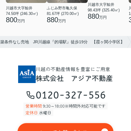
川越市大字鯨井
ふじみ野市亀久保
川越市大字鯨井
98.43坪 (325.40㎡)
81.67坪 (270.00㎡)
74.50坪 (246.30㎡)
1
880
万円
880
800
万円
万円
築条件なし売地 JR川越線『的場駅』徒歩19分 【霞ヶ関小学区】
川越の不動産情報を豊富にご用意
株式会社 アジア不動産
0120-327-556
営業時間
9:30～18:00※時間外対応可能です
定休日
水曜日