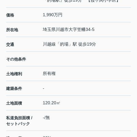
1,990万円
価格
埼玉県
川越市
大字笠幡
34-5
所在地
川越線
「
的場
」駅 徒歩19分
交通
その他条件
所有権
土地権利
-
建築条件
120.20㎡
土地面積
-/無
私道負担面積 /
セットバック