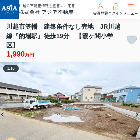
川越の不動産情報を豊富にご用意
株式会社 アジア不動産
会員登録
ログイン
メニュー
川越市笠幡 建築条件なし売地 JR川越
線『的場駅』徒歩19分 【霞ヶ関小学
区】
1,990
万円
1
/
10