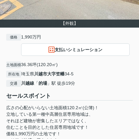
【外観】
1,990万円
価格
支払いシミュレーション
36.36坪(120.20㎡)
土地面積
埼玉県
川越市
大字笠幡
34-5
所在地
川越線
「
的場
」駅 徒歩19分
交通
セールスポイント
広さの心配がいらない土地面積120.2㎡(公簿)！
立地している第一種中高層住居専用地域は、
それほど建物が密集したエリアではなく、
住むことを目的とした住居専用地域です！
価格1,990万円の土地です！