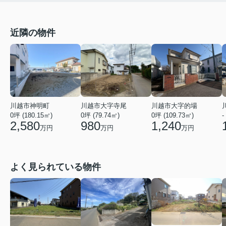
近隣の物件
川越市神明町
川越市大字寺尾
川越市大字的場
0坪 (180.15㎡)
0坪 (79.74㎡)
0坪 (109.73㎡)
-
2,580
980
1,240
万円
万円
万円
よく見られている物件