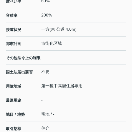
60%
建ぺい率
200%
容積率
一方(東 公道 4.0m)
接道状況
市街化区域
都市計画
-
その他法令上の制限
不要
国土法届出要否
第一種中高層住居専用
用途地域
-
最適用途
宅地 / -
地目 / 地勢
仲介
取引態様