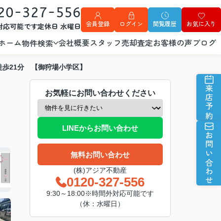
20-327-556
会員登録
ログイン
閲覧履歴
お気に入り
外対応可能です
定休日 水曜日
ホーム
会社概要
スタッフ
売却査定
お客様の声
ブログ
物件検索
歩21分 【御狩場小学区】
来店予約
お気軽にお問い合わせください
LINEからお問い合わせ
お問い合わせ
無料お問い合わせ
(株)アジア不動産
0120-327-556
9:30～18:00※時間外対応可能です
（休：水曜日）