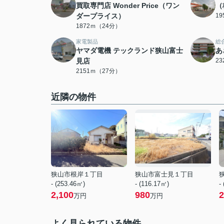
買取専門店 Wonder Price（ワン
（
ダープライス）
1
1872ｍ（24分）
家電製品
総
ヤマダ電機 テックランド狭山富士
あ
見店
2
2151ｍ（27分）
近隣の物件
狭山市根岸１丁目
狭山市富士見１丁目
- (253.46㎡)
- (116.17㎡)
-
2,100
980
2
万円
万円
よく見られている物件