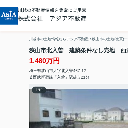
川越の不動産情報を豊富にご用意
株式会社 アジア不動産
川越市の土地情報ならアジア不動産
狭山市の土地(売買)
狭山市北入曽 建築条件なし売地 西
1,480万円
埼玉県
狭山市
大字北入曽
467-12
西武新宿線「入曽」駅徒歩21分
1
/
10