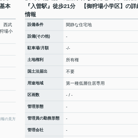
基本
『入曽駅』徒歩21分 【御狩場小学区】の詳
情報
 西武
設備条件
閑静な住宅地
御狩場小
設備(その他)
-
駐車場/月額
-/-
土地権利
所有権
国土法届出
不要
用途地域
第一種低層住居専用
区画数
- / -
管理形態
-
管理員の勤務形態
-
情報の見方
管理会社
-