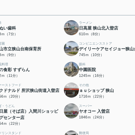
科
ラーメン
ぬい歯科
日高屋 狭山北入曽店
38ｍ（7分）
610ｍ（8分）
育園
コンビニエンスストア
山市立狭山台南保育所
デイリーケアセイジョー狭山
18ｍ（9分）
745ｍ（10分）
風料理
眼科
の食彩 すずらん
中園医院
62ｍ（11分）
1245ｍ（16分）
ァーストフード
その他
クドナルド 所沢狭山街道入曽店
ａｕショップ 狭山
556ｍ（20分）
1716ｍ（22分）
ば・うどん
スーパー
日屋（そば店）入間川ショッピ
ヤオコー 入曽店
グセンター店
1846ｍ（24分）
754ｍ（22分）
ソリンスタンド
郵便局