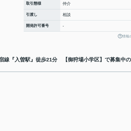
取引態様
仲介
引渡し
相談
開発許可番号
-
情報
宿線『入曽駅』徒歩21分 【御狩場小学区】で募集中