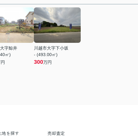
大字鯨井
川越市大字下小坂
.40㎡)
- (493.00㎡)
300
万円
万円
土地を探す
売却査定