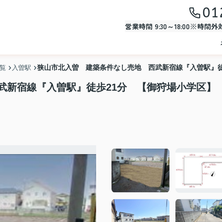
01
営業時間 9:30～18:00※時間
狭山市北入曽 建築条件なし売地 西武新宿線『入曽駅』徒
一覧
入曽駅
武新宿線『入曽駅』徒歩21分 【御狩場小学区】