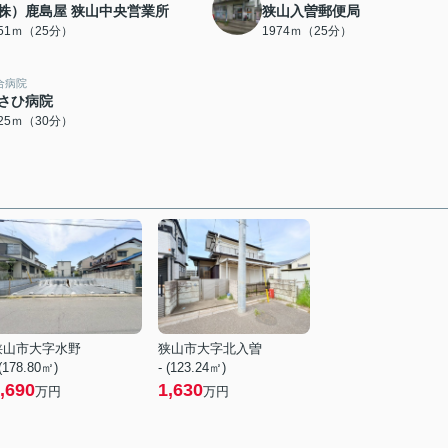
株）鹿島屋 狭山中央営業所
狭山入曽郵便局
951ｍ（25分）
1974ｍ（25分）
合病院
さひ病院
325ｍ（30分）
狭山市大字水野
狭山市大字北入曽
 (178.80㎡)
- (123.24㎡)
,690
1,630
万円
万円