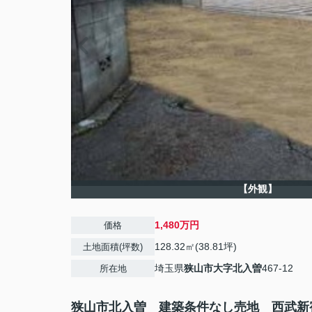
【外観】
1,480万円
価格
128.32㎡(38.81坪)
土地面積(坪数)
埼玉県
狭山市
大字北入曽
467-12
所在地
狭山市北入曽 建築条件なし売地 西武新