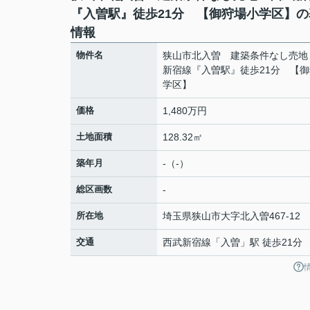
『入曽駅』徒歩21分 【御狩場小学区】の
情報
物件名
狭山市北入曽 建築条件なし売地
新宿線『入曽駅』徒歩21分 【
学区】
価格
1,480万円
土地面積
128.32㎡
築年月
-（-）
総区画数
-
所在地
埼玉県
狭山市
大字北入曽
467-12
交通
西武新宿線
「
入曽
」駅 徒歩21分