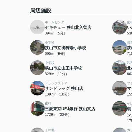
周辺施設
ホームセンター
歯
セキチュー 狭山北入曽店
い
394ｍ（5分）
5
小学校
保
狭山市立御狩場小学校
狭
695ｍ（9分）
7
中学校
和
狭山市立山王中学校
北
829ｍ（11分）
8
ドラッグストア
フ
サンドラッグ 狭山店
マ
1397ｍ（18分）
1
銀行
そ
三菱東京UFJ銀行 狭山支店
朝
1729ｍ（22分）
ン
1
その他
ガ