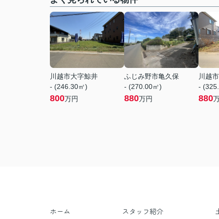
川越市大字鯨井
ふじみ野市亀久保
川越市
- (246.30㎡)
- (270.00㎡)
- (325
800
880
880
万円
万円
ホーム
スタッフ紹介