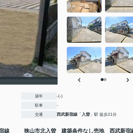
-(-)
築年
-
駐車
西武新宿線
「
入曽
」駅 徒歩21分
交通
宿線
狭山市北入曽 建築条件なし売地 西武新宿