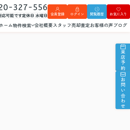
20-327-556
会員登録
ログイン
閲覧履歴
お気に入り
外対応可能です
定休日 水曜日
ホーム
会社概要
スタッフ
売却査定
お客様の声
ブログ
物件検索
来店予約
お問い合わせ