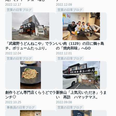
2022.12.17
2022.12.09
営業の日常ブログ
営業の日常ブログ
「武蔵野うどんねこや」でラン
いい肉（1129）の日に鶴ヶ島
チ。ボリュームたっぷり。
の「焼肉和味」へGO
2022.12.04
2022.12.01
営業の日常ブログ
営業の日常ブログ
創作うどん専門店くらうどでラ
新狭山「上気元いただき」うま
ンチ♡
い 再訪 ハマッテマス。
2022.10.25
2022.09.08
事務員の日常ブログ
営業の日常ブログ