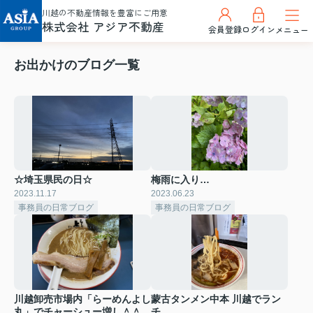
川越の不動産情報を豊富にご用意
株式会社 アジア不動産
会員登録
ログイン
メニュー
お出かけのブログ一覧
☆埼玉県民の日☆
梅雨に入り…
2023.11.17
2023.06.23
事務員の日常ブログ
事務員の日常ブログ
川越卸売市場内「らーめんよし
蒙古タンメン中本 川越でラン
丸」でチャーシュー増し＾＾
チ