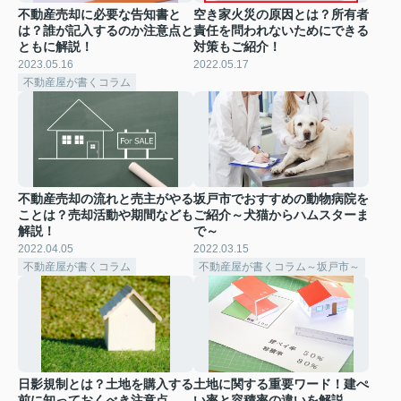
不動産売却に必要な告知書と
空き家火災の原因とは？所有者
は？誰が記入するのか注意点と
責任を問われないためにできる
ともに解説！
対策もご紹介！
2023.05.16
2022.05.17
不動産屋が書くコラム
不動産売却の流れと売主がやる
坂戸市でおすすめの動物病院を
ことは？売却活動や期間なども
ご紹介～犬猫からハムスターま
解説！
で～
2022.04.05
2022.03.15
不動産屋が書くコラム
不動産屋が書くコラム～坂戸市～
日影規制とは？土地を購入する
土地に関する重要ワード！建ぺ
前に知っておくべき注意点
い率と容積率の違いを解説