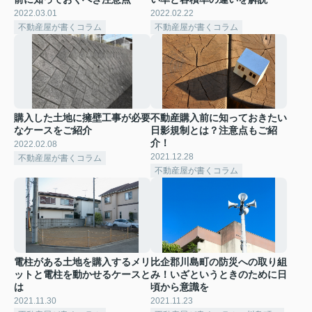
2022.03.01
2022.02.22
不動産屋が書くコラム
不動産屋が書くコラム
購入した土地に擁壁工事が必要
不動産購入前に知っておきたい
なケースをご紹介
日影規制とは？注意点もご紹
介！
2022.02.08
2021.12.28
不動産屋が書くコラム
不動産屋が書くコラム
電柱がある土地を購入するメリ
比企郡川島町の防災への取り組
ットと電柱を動かせるケースと
み！いざというときのために日
は
頃から意識を
2021.11.30
2021.11.23