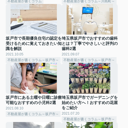
不動産屋が書くコラム
不動産屋が書くコラム～川島町～
坂戸市で長期優良住宅の認定を
埼玉県坂戸市でおすすめの歯科
受けるために覚えておきたい知
とは？丁寧でやさしいと評判の
識を解説
歯科2選
2021.10.05
2021.09.07
不動産屋が書くコラム～坂戸市～
不動産屋が書くコラム～坂戸市～
坂戸市にある土曜や日曜に診療
埼玉県坂戸市でガーデニングを
可能なおすすめの小児科2選
始めたい方へ！おすすめの花屋
をご紹介
2021.08.10
2021.07.20
不動産屋が書くコラム～坂戸市～
不動産屋が書くコラム～坂戸市～