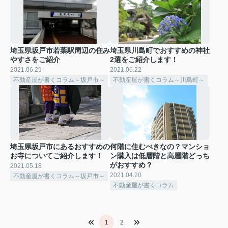
埼玉県坂戸市若葉駅周辺の住み
埼玉県川島町でおすすめの神社
やすさをご紹介
2選をご紹介します！
2021.06.29
2021.06.22
不動産屋が書くコラム～坂戸市～
不動産屋が書くコラム～川島町～
埼玉県坂戸市にあるおすすめの
何階に住むべきなの？マンショ
お寺についてご紹介します！
ン購入は低層階と高層階どっち
がおすすめ？
2021.05.18
2021.04.20
不動産屋が書くコラム～坂戸市～
不動産屋が書くコラム
1
2