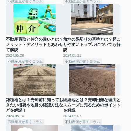
不動産屋が書くコラム
不動産屋が書くコラム
不動産買取と仲介の違いとは？
角地の隅切りの基準とは？起こ
メリット・デメリットもあわせ
りやすいトラブルについても解
て解説
説
2024.05.28
2024.05.21
不動産屋が書くコラム
不動産屋が書くコラム
雑種地とは？売却前に知ってお
囲繞地とは？売却困難な理由と
きたい概要や地目の確認方法な
スムーズに売るためのポイント
どを解説！
を解説
2024.05.14
2024.05.07
不動産屋が書くコラム
不動産屋が書くコラム