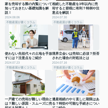
家を売却する際の内覧について
相続した不動産を3年以内に売
知っておきたい基礎知識を解
却すると節税に有利？特例や注
説！
意点を解説！
2024.08.06
2024.07.30
不動産屋が書くコラム
不動産屋が書くコラム
使わない先祖代々の土地を手放
境界立会いは売却に必須？拒否
すには？注意点をご紹介
された場合の対処法とは
2024.07.23
2024.07.16
不動産屋が書くコラム
不動産屋が書くコラム
一戸建ての売却が難しい理由と
遺産相続のやり直しに期限はあ
は？難しい原因・スムーズに売
る？時効や可能な手続きについ
却する対策も！
てご紹介