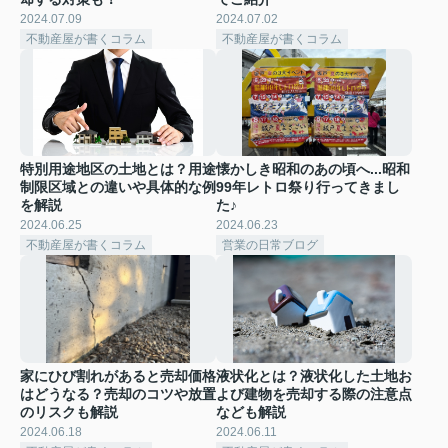
2024.07.09
2024.07.02
不動産屋が書くコラム
不動産屋が書くコラム
特別用途地区の土地とは？用途
懐かしき昭和のあの頃へ...昭和
制限区域との違いや具体的な例
99年レトロ祭り行ってきまし
を解説
た♪
2024.06.25
2024.06.23
不動産屋が書くコラム
営業の日常ブログ
家にひび割れがあると売却価格
液状化とは？液状化した土地お
はどうなる？売却のコツや放置
よび建物を売却する際の注意点
のリスクも解説
なども解説
2024.06.18
2024.06.11