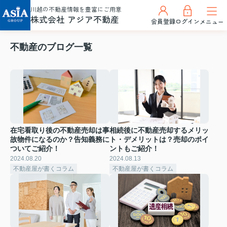
川越の不動産情報を豊富にご用意
株式会社 アジア不動産
会員登録
ログイン
メニュー
不動産のブログ一覧
在宅看取り後の不動産売却は事
相続後に不動産売却するメリッ
故物件になるのか？告知義務に
ト・デメリットは？売却のポイ
ついてご紹介！
ントもご紹介！
2024.08.20
2024.08.13
不動産屋が書くコラム
不動産屋が書くコラム