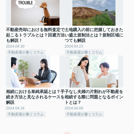
不動産売却における無料査定で
土地購入の前に把握しておきた
起こるトラブルとは？回避方法
い盛土規制法とは？規制区域に
も解説！
つても解説
2024.04.30
2024.04.23
不動産屋が書くコラム
不動産屋が書くコラム
相続における単純承認とは？手
子なし夫婦の片割れが不動産を
続き方法と見なされるケースを
相続する際に問題となるポイン
解説
トとは？
2024.04.16
2024.04.09
不動産屋が書くコラム
不動産屋が書くコラム