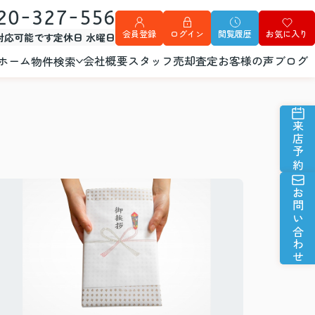
20-327-556
会員登録
ログイン
閲覧履歴
お気に入り
外対応可能です
定休日 水曜日
ホーム
会社概要
スタッフ
売却査定
お客様の声
ブログ
物件検索
来店予約
お問い合わせ