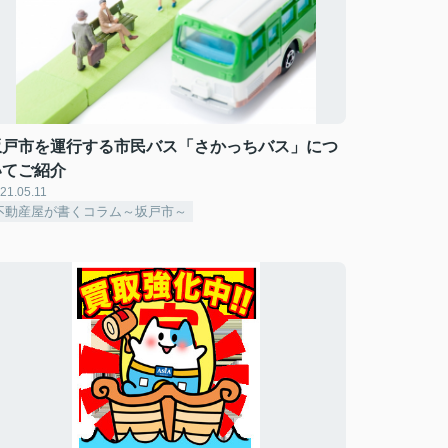
坂戸市を運行する市民バス「さかっちバス」につ
いてご紹介
21.05.11
不動産屋が書くコラム～坂戸市～