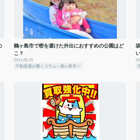
の
鶴ヶ島市で密を避けた外出におすすめの公園はど
こ？
2021.05.25
20
不動産屋が書くコラム～鶴ヶ島市～