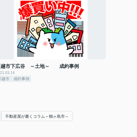
川越市下広谷 ～土地～ 成約事例
21.03.14
川越市 成約事例
不動産屋が書くコラム～鶴ヶ島市～