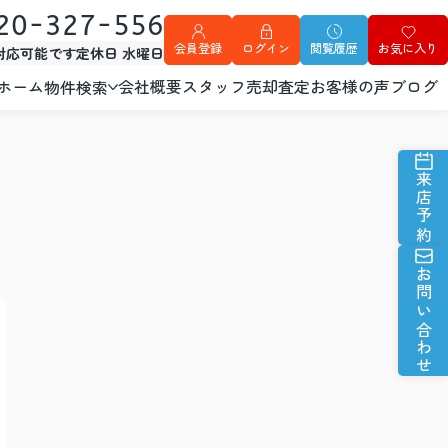
20-327-556
会員登録
ログイン
閲覧履歴
お気に入り
外対応可能です
定休日 水曜日
ホーム
会社概要
スタッフ
売却査定
お客様の声
ブログ
物件検索
来店予約
お問い合わせ