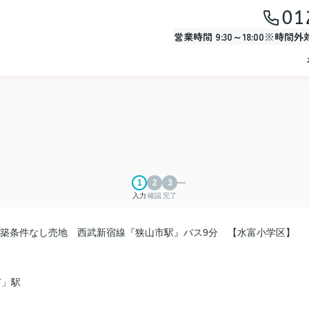
01
営業時間 9:30～18:00※時間
入力
確認
完了
建築条件なし売地 西武新宿線『狭山市駅』バス9分 【水富小学区】
市」駅