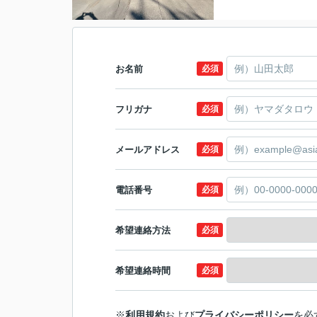
お名前
必須
フリガナ
必須
メールアドレス
必須
電話番号
必須
希望連絡方法
必須
希望連絡時間
必須
※
利用規約
および
プライバシーポリシー
を必