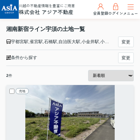
川越の不動産情報を豊富にご用意
株式会社 アジア不動産
会員登録
ログイン
メニュー
湘南新宿ライン宇須の土地一覧
宇都宮駅,雀宮駅,石橋駅,自治医大駅,小金井駅,小山駅,間々田駅,野木駅,古河駅,栗橋駅,東鷲宮駅,久喜駅,新白岡駅,白岡駅,蓮田駅,東大宮駅,土呂駅,大宮駅,浦和駅,赤羽駅,池袋駅,新宿駅,渋谷駅,恵比寿駅,大崎駅,西大井駅,武蔵小杉駅,新川崎駅,横浜駅,保土ケ谷駅,東戸塚駅,戸塚駅,大船駅,北鎌倉駅,鎌倉駅,逗子駅
変更
条件から探す
変更
2
件
売地