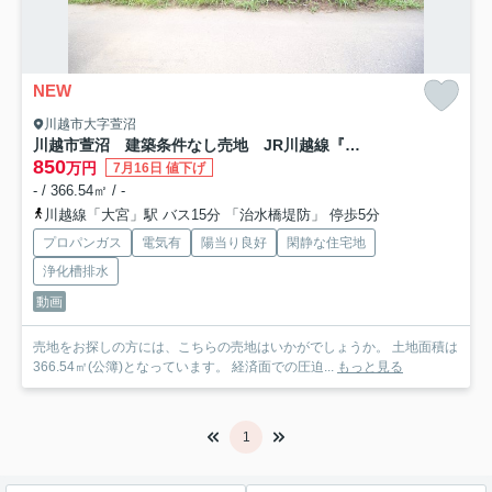
NEW
川越市大字萱沼
川越市萱沼 建築条件なし売地 JR川越線『大宮駅』バス15分 【南古谷小学区】
850
万円
7月16日 値下げ
- / 366.54㎡ / -
川越線「大宮」駅 バス15分 「治水橋堤防」 停歩5分
プロパンガス
電気有
陽当り良好
閑静な住宅地
浄化槽排水
動画
売地をお探しの方には、こちらの売地はいかがでしょうか。 土地面積は
366.54㎡(公簿)となっています。 経済面での圧迫...
もっと見る
1