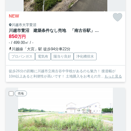
NEW
川越市大字萱沼
川越市萱沼 建築条件なし売地 「南古谷駅」徒歩43分 敷地150坪 【南古谷小学区】
850
万円
- / 499.00㎡ / -
川越線「大宮」駅 徒歩94分車22分
プロパンガス
電気有
陽当り良好
浄化槽排水
徒歩26分の距離に川越市立南古谷中学校があるのも魅力！ 接道幅が
10m以上あると利便性が高いです！ 土地購入をお考えの方...
もっと見る
売地