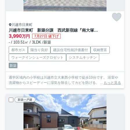
川越市日東町
川越市日東町 新築分譲 西武新宿線『南大塚駅』徒歩29分 【大東西小学区】
3,990
万円
7月27日 値下げ
- / 103.51㎡ / 3LDK /新築
都市ガス
陽当り良好
建設住宅性能評価書付
収納豊富
ウォークインシューズクロゼット
システムキッチン
新築
通学区域内の小学校は川越市立大東西小学校で徒歩10分です。 浴室や
洗濯物からスピーディーに湿気を除去してカビを防げる、 ...
もっと見る
新築一戸建