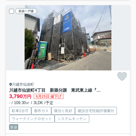
新築一戸建
川越市仙波町
川越市仙波町4丁目 新築分譲 東武東上線『川越駅』徒歩15分 【仙波小学区】
3,790
万円
6月25日 値下げ
- / 109.30㎡ / 3LDK /予定
駐車2台可
都市ガス
陽当り良好
建設住宅性能評価書付
ウォークインクロゼット
システムキッチン
新築