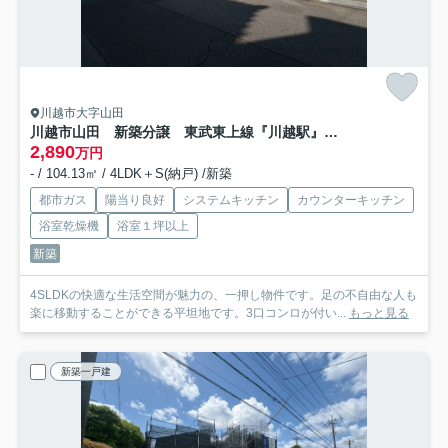
川越市大字山田
川越市山田 新築分譲 東武東上線『川越駅』バス12分 【山田小学区】
2,890
万円
- / 104.13㎡ / 4LDK＋S(納戸) /新築
都市ガス
陽当り良好
システムキッチン
カウンターキッチン
浴室乾燥機
浴室１坪以上
新築
4SLDKの快適な生活空間が魅力の、一押し物件です。足の不自由な人も
楽に移動することができる平坦地です。3口コンロが付い...
もっと見る
新築一戸建