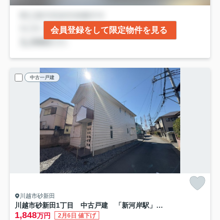
会員登録をして限定物件を見る
中古一戸建
川越市砂新田
川越市砂新田1丁目 中古戸建 「新河岸駅」徒歩17分 敷地37坪 【高階北小学区】
1,848
万円
2月6日 値下げ