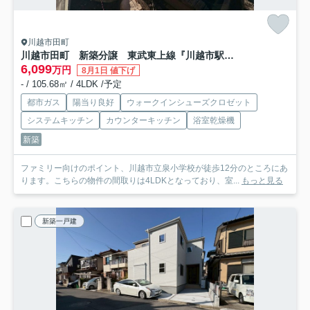
川越市田町
川越市田町 新築分譲 東武東上線『川越市駅』徒歩8分 【泉小学区】
6,099
万円
8月1日 値下げ
- / 105.68㎡ / 4LDK /予定
都市ガス
陽当り良好
ウォークインシューズクロゼット
システムキッチン
カウンターキッチン
浴室乾燥機
新築
ファミリー向けのポイント、川越市立泉小学校が徒歩12分のところにあ
ります。こちらの物件の間取りは4LDKとなっており、室...
もっと見る
新築一戸建