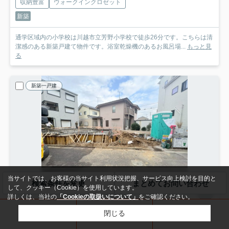
収納豊富
ウォークインクロゼット
新築
通学区域内の小学校は川越市立芳野小学校で徒歩26分です。こちらは清
潔感のある新築戸建て物件です。浴室乾燥機のあるお風呂場...
もっと見
る
新築一戸建
当サイトでは、お客様の当サイト利用状況把握、サービス向上検討を目的と
検索条件を変更
まとめてお問い合わせ
して、クッキー（Cookie）を使用しています。
詳しくは、当社の
「Cookieの取扱いについて」
をご確認ください。
川越市仙波町
閉じる
電話
来店予約
メール
川越市仙波町2丁目 新築分譲 東武東上線『川越駅』徒歩11分 【仙波小学区】