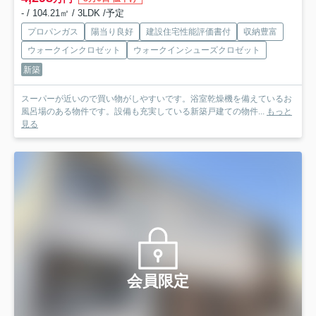
- / 104.21㎡ / 3LDK /予定
プロパンガス
陽当り良好
建設住宅性能評価書付
収納豊富
ウォークインクロゼット
ウォークインシューズクロゼット
新築
スーパーが近いので買い物がしやすいです。浴室乾燥機を備えているお
風呂場のある物件です。設備も充実している新築戸建ての物件...
もっと
見る
会員限定