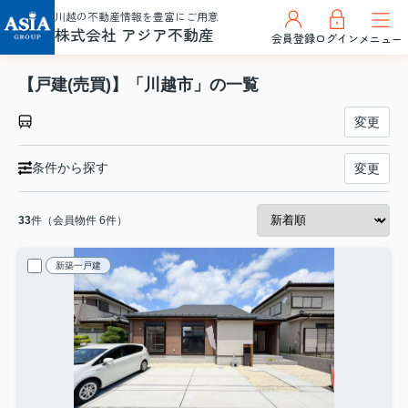
川越の不動産情報を豊富にご用意
株式会社 アジア不動産
会員登録
ログイン
メニュー
【戸建(売買)】「川越市」の一覧
変更
条件から探す
変更
33
件（会員物件 6件）
新築一戸建