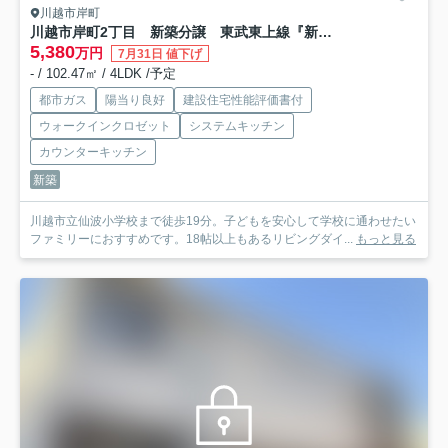
川越市岸町
川越市岸町2丁目 新築分譲 東武東上線『新河岸駅』徒歩18分 【仙波小学区】
5,380
万円
7月31日 値下げ
- / 102.47㎡ / 4LDK /予定
都市ガス
陽当り良好
建設住宅性能評価書付
ウォークインクロゼット
システムキッチン
カウンターキッチン
新築
川越市立仙波小学校まで徒歩19分。子どもを安心して学校に通わせたい
ファミリーにおすすめです。18帖以上もあるリビングダイ...
もっと見る