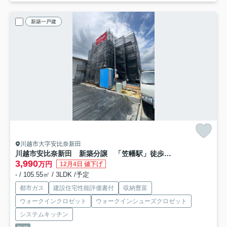
新築一戸建
川越市大字安比奈新田
川越市安比奈新田 新築分譲 「笠幡駅」徒歩21分 敷地34坪 【霞ヶ関小学区】
3,990
万円
12月4日 値下げ
- / 105.55㎡ / 3LDK /予定
都市ガス
建設住宅性能評価書付
収納豊富
ウォークインクロゼット
ウォークインシューズクロゼット
システムキッチン