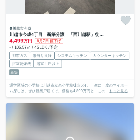
川越市今成
川越市今成4丁目 新築分譲 「西川越駅」徒歩13分 敷地40坪 【泉小学区】
4,499
万円
8月7日 値下げ
- / 105.57㎡ / 4SLDK /予定
都市ガス
陽当り良好
システムキッチン
カウンターキッチン
浴室乾燥機
浴室１坪以上
新築
通学区域の小学校は川越市立泉小学校徒歩6分。一生に一度のマイホー
ム探しは、ぜひ新築戸建てで。価格も4,899万円と、この...
もっと見る