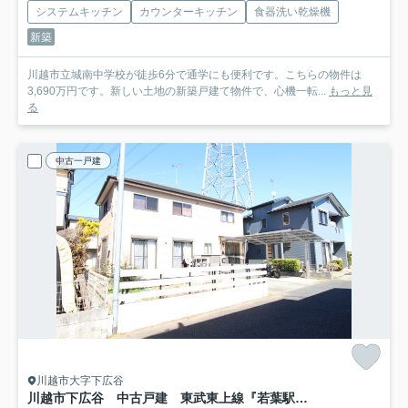
システムキッチン
カウンターキッチン
食器洗い乾燥機
新築
川越市立城南中学校が徒歩6分で通学にも便利です。こちらの物件は
3,690万円です。新しい土地の新築戸建て物件で、心機一転...
もっと見
る
中古一戸建
川越市大字下広谷
川越市下広谷 中古戸建 東武東上線『若葉駅』バス8分 【広谷小学区】