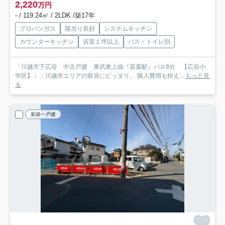
2,220
万円
- / 119.24㎡ / 2LDK /築17年
プロパンガス
陽当り良好
システムキッチン
カウンターキッチン
浴室１坪以上
バス・トイレ別
「川越市下広谷 中古戸建 東武東上線『若葉駅』バス8分 【広谷小
学区】」：川越市エリアの新居にピッタリ。 購入費用も抑え...
もっと見
る
新築一戸建