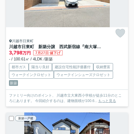
川越市日東町
川越市日東町 新築分譲 西武新宿線『南大塚駅』徒歩29分 【大東西小学区】
3,798
万円
7月27日 値下げ
- / 100.61㎡ / 4LDK /新築
都市ガス
陽当り良好
建設住宅性能評価書付
収納豊富
ウォークインクロゼット
ウォークインシューズクロゼット
新築
ファミリー向けのポイント、 川越市立大東西小学校が徒歩11分のとこ
ろにあります。 今回紹介するのは、建物面積が100.6...
もっと見る
新築一戸建