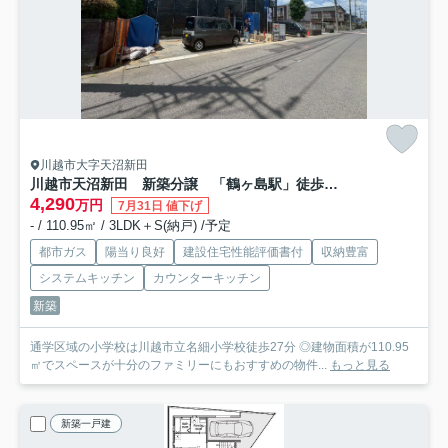
川越市大字天沼新田
川越市天沼新田 新築分譲 「鶴ヶ島駅」徒歩15分 敷地61坪 【名細小学区】
4,290
万円
7月31日 値下げ
- / 110.95㎡ / 3LDK＋S(納戸) /予定
都市ガス
陽当り良好
建設住宅性能評価書付
収納豊富
システムキッチン
カウンターキッチン
新築
通学区域の小学校は川越市立名細小学校徒歩27分 ◎建物面積が110.95
㎡でスペースが十分のファミリーにもおすすめの物件...
もっと見る
新築一戸建