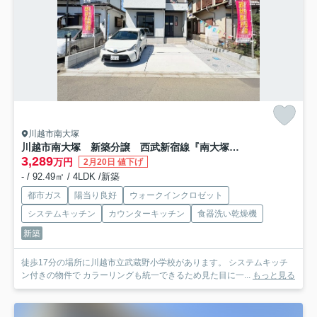
川越市南大塚
川越市南大塚 新築分譲 西武新宿線『南大塚駅』徒歩13分 【武蔵野小学区】
3,289
万円
2月20日 値下げ
- / 92.49㎡ / 4LDK /新築
都市ガス
陽当り良好
ウォークインクロゼット
システムキッチン
カウンターキッチン
食器洗い乾燥機
新築
徒歩17分の場所に川越市立武蔵野小学校があります。 システムキッチ
ン付きの物件で カラーリングも統一できるため見た目に一...
もっと見る