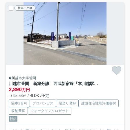
新築一戸建
川越市大字菅間
川越市菅間 新築分譲 西武新宿線『本川越駅』より5.0km 【芳野小学区】
2,890
万円
- / 95.58㎡ / 4LDK /予定
駐車2台可
プロパンガス
陽当り良好
建設住宅性能評価書付
収納豊富
ウォークインクロゼット
新築