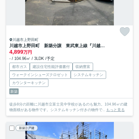
川越市上野田町
川越市上野田町 新築分譲 東武東上線『川越市駅』徒歩11分 【泉小学区】
4,899
万円
- / 104.96㎡ / 3LDK /予定
都市ガス
建設住宅性能評価書付
収納豊富
ウォークインシューズクロゼット
システムキッチン
カウンターキッチン
新築
徒歩8分の距離に川越市立富士見中学校があるのも魅力。104.96㎡の建
物面積がある物件です。システムキッチン付きの物件で...
もっと見る
新築一戸建