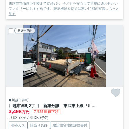
川越市立仙波小学校まで徒歩8分。子どもを安心して学校に通わせたい
ファミリーにおすすめです。暖房機能を使えば寒い時期の室温...
もっと
見る
新築一戸建
川越市岸町
川越市岸町2丁目 新築分譲 東武東上線『川越駅』徒歩18分 【仙波小学区】
3,498
万円
7月25日 値下げ
- / 92.73㎡ / 3LDK /予定
都市ガス
陽当り良好
建設住宅性能評価書付