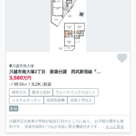
川越市南大塚
川越市南大塚2丁目 新築分譲 西武新宿線『南大塚駅』徒歩9分 【大東東小学区】
3,580
万円
- / 98.54㎡ / 3LDK /新築
都市ガス
陽当り良好
ウォークインクロゼット
システムキッチン
浴室乾燥機
浴室１坪以上
新築
川越市立大東東小学校が徒歩17分のところにあり、 お子様の通学も便
利です。 水道代節約につながる追い焚き機能付きです。 ...
もっと見る