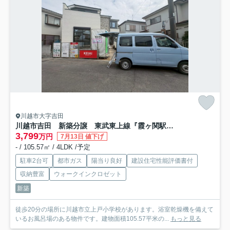
川越市大字吉田
川越市吉田 新築分譲 東武東上線『霞ヶ関駅』徒歩12分 【上戸小学区】
3,799
万円
7月13日 値下げ
- / 105.57㎡ / 4LDK /予定
駐車2台可
都市ガス
陽当り良好
建設住宅性能評価書付
収納豊富
ウォークインクロゼット
新築
徒歩20分の場所に川越市立上戸小学校があります。浴室乾燥機を備えて
いるお風呂場のある物件です。建物面積105.57平米の...
もっと見る