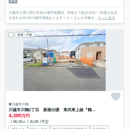
新築
川越市立霞ケ関小学校が通学範囲内、学校まで徒歩10分！ 快適な生活
を送れる3LDKの物件情報あります！ たくさんの洋服を...
もっと見る
新築一戸建
川越市川鶴
川越市川鶴2丁目 新築分譲 東武東上線『鶴ヶ島駅』徒歩34分 【川越西小学区】
4,390
万円
- / 96.05㎡ / 3LDK /予定