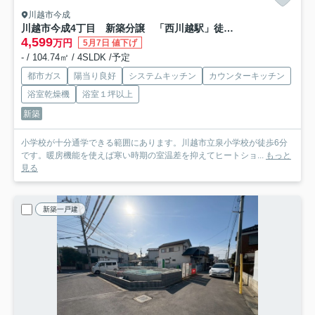
川越市今成
川越市今成4丁目 新築分譲 「西川越駅」徒歩13分 敷地43坪 【泉小学区】
4,599
万円
5月7日 値下げ
- / 104.74㎡ / 4SLDK /予定
都市ガス
陽当り良好
システムキッチン
カウンターキッチン
浴室乾燥機
浴室１坪以上
新築
小学校が十分通学できる範囲にあります。川越市立泉小学校が徒歩6分
です。暖房機能を使えば寒い時期の室温差を抑えてヒートショ...
もっと
見る
新築一戸建