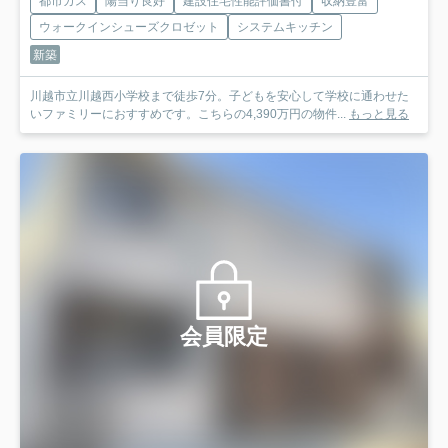
都市ガス
陽当り良好
建設住宅性能評価書付
収納豊富
ウォークインシューズクロゼット
システムキッチン
新築
川越市立川越西小学校まで徒歩7分。子どもを安心して学校に通わせた
いファミリーにおすすめです。こちらの4,390万円の物件...
もっと見る
会員限定