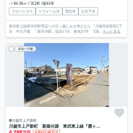
- / 94.36㎡ / 3LDK /築41年
プロパンガス
リフォーム済
電気有
公共下水
東武東上線新河岸駅周辺への引っ越しをお考えなら 「川越市砂新田1丁
目 中古戸建 「新河岸駅」徒歩17分 敷地37坪 【高...
もっと見る
新築一戸建
川越市上戸新町
川越市上戸新町 新築分譲 東武東上線『霞ヶ関駅』徒歩10分 【上戸小学区】
4,298
万円
8月6日 値下げ