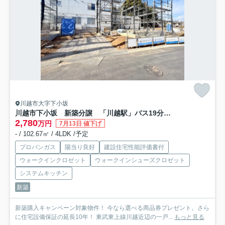
川越市大字下小坂
川越市下小坂 新築分譲 「川越駅」バス19分 敷地64坪 【名細小学区】
2,780
万円
7月13日 値下げ
- / 102.67㎡ / 4LDK /予定
プロパンガス
陽当り良好
建設住宅性能評価書付
ウォークインクロゼット
ウォークインシューズクロゼット
システムキッチン
新築
新築購入キャンペーン対象物件！ 今なら選べる商品券プレゼント。さら
に住宅設備保証の延長10年！ 東武東上線川越近辺の一戸...
もっと見る