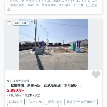
こだわりで選びたい方におすすめ。川越市エリアで住まいをお探しなら
「川越市菅間 新築分譲 西武新宿線『本川越駅』より5.0...
もっと見
る
新築一戸建
川越市大字菅間
川越市菅間 新築分譲 西武新宿線『本川越駅』より5.0km 【芳野小学区】
2,890
万円
- / 95.56㎡ / 4LDK /予定
駐車2台可
プロパンガス
陽当り良好
建設住宅性能評価書付