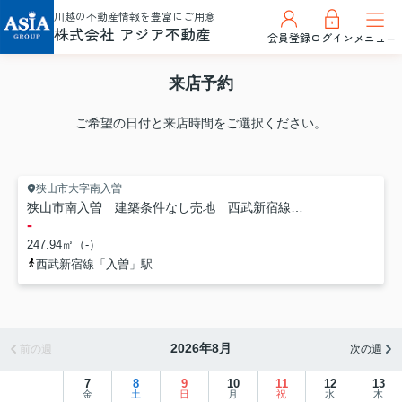
川越の不動産情報を豊富にご用意
株式会社 アジア不動産
会員登録
ログイン
メニュー
来店予約
ご希望の日付と来店時間をご選択ください。
狭山市大字南入曽
狭山市南入曽 建築条件なし売地 西武新宿線『入曽駅』徒歩6分 【入間野小学区】
-
247.94㎡（-）
西武新宿線「入曽」駅
2026年8月
前の週
次の週
7
8
9
10
11
12
13
金
土
日
月
祝
水
木