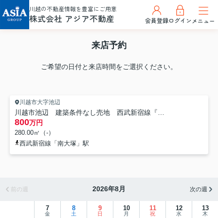
川越の不動産情報を豊富にご用意
株式会社 アジア不動産
会員登録
ログイン
メニュー
来店予約
ご希望の日付と来店時間をご選択ください。
川越市大字池辺
川越市池辺 建築条件なし売地 西武新宿線『南大塚駅』徒歩18分 【大東東小学区】
800
万円
280.00㎡（-）
西武新宿線「南大塚」駅
2026年8月
前の週
次の週
7
8
9
10
11
12
13
金
土
日
月
祝
水
木