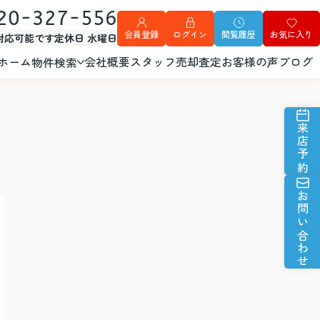
20-327-556
会員登録
ログイン
閲覧履歴
お気に入り
外対応可能です
定休日 水曜日
ホーム
会社概要
スタッフ
売却査定
お客様の声
ブログ
物件検索
来店予約
お問い合わせ