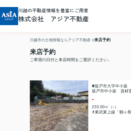
川越の不動産情報を豊富にご用意
株式会社 アジア不動産
来店予約
川越市の土地情報ならアジア不動産
来店予約
ご希望の日付と来店時間をご選択ください。
坂戸市大字中小坂
坂戸市中小坂 資材置
-
233.00㎡（-）
東武東上線「鶴ヶ