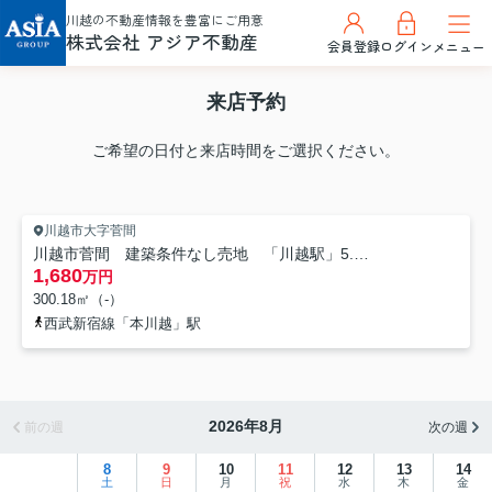
川越の不動産情報を豊富にご用意
株式会社 アジア不動産
会員登録
ログイン
メニュー
来店予約
ご希望の日付と来店時間をご選択ください。
川越市大字菅間
川越市菅間 建築条件なし売地 「川越駅」5.7㎞ 全7区画 【芳野小学区】
1,680
万円
300.18㎡（-）
西武新宿線「本川越」駅
2026年8月
前の週
次の週
8
9
10
11
12
13
14
土
日
月
祝
水
木
金