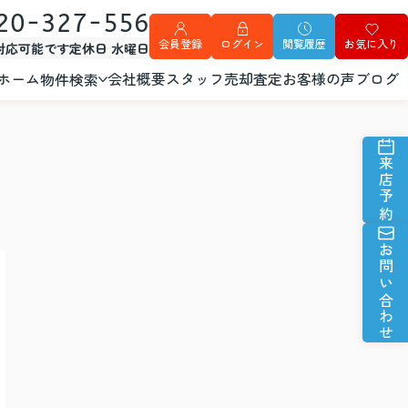
20-327-556
会員登録
ログイン
閲覧履歴
お気に入り
外対応可能です
定休日 水曜日
ホーム
会社概要
スタッフ
売却査定
お客様の声
ブログ
物件検索
来店予約
お問い合わせ