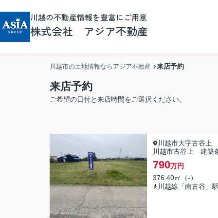
川越の不動産情報を豊富にご用意
株式会社 アジア不動産
来店予約
川越市の土地情報ならアジア不動産
来店予約
ご希望の日付と来店時間をご選択ください。
川越市大字古谷上
川越市古谷上 建築
790
万円
376.40㎡（-）
川越線「南古谷」