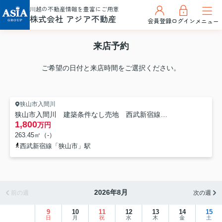
川越の不動産情報を豊富にご用意
株式会社 アジア不動産
会員登録
ログイン
メニュー
来店予約
ご希望の日付と来店時間をご選択ください。
狭山市入間川
狭山市入間川 建築条件なし売地 西武新宿線『狭山市駅』徒歩22分 【入間川小学区】
1,800
万円
263.45㎡（-）
西武新宿線「狭山市」駅
2026年8月
前の週
次の週
9
10
11
12
13
14
15
日
月
祝
水
木
金
土