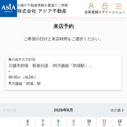
川越の不動産情報を豊富にご用意
株式会社 アジア不動産
会員登録
ログイン
メニュー
来店予約
ご希望の日付と来店時間をご選択ください。
川越市大字的場
川越市的場 新築分譲 JR川越線『的場駅』徒歩12分 【霞ヶ関小学区】
-
99.00㎡（4LDK）
川越線「的場」駅
2026年8月
前の週
次の週
6
7
8
9
10
11
12
木
金
土
日
月
祝
水