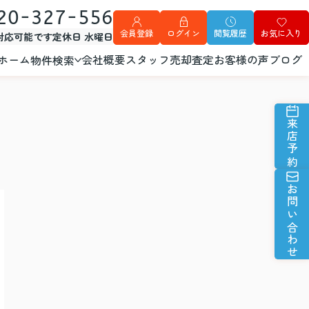
20-327-556
会員登録
ログイン
閲覧履歴
お気に入り
外対応可能です
定休日 水曜日
ホーム
会社概要
スタッフ
売却査定
お客様の声
ブログ
物件検索
来店予約
お問い合わせ