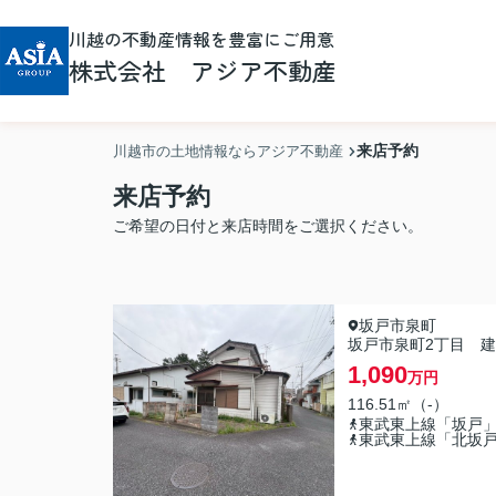
川越の不動産情報を豊富にご用意
株式会社 アジア不動産
来店予約
川越市の土地情報ならアジア不動産
来店予約
ご希望の日付と来店時間をご選択ください。
坂戸市泉町
坂戸市泉町2丁目 建
1,090
万円
116.51㎡（-）
東武東上線「坂戸
東武東上線「北坂