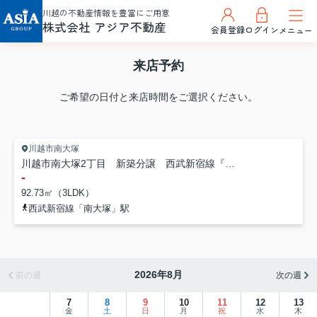
川越の不動産情報を豊富にご用意
株式会社 アジア不動産
会員登録
ログイン
メニュー
来店予約
ご希望の日付と来店時間をご選択ください。
川越市南大塚
川越市南大塚2丁目 新築分譲 西武新宿線『南大塚駅』徒歩9分 【大東東小学区】
-
92.73㎡（3LDK）
西武新宿線「南大塚」駅
2026年8月
前の週
次の週
7
8
9
10
11
12
13
金
土
日
月
祝
水
木