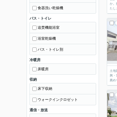
か。
食器洗い乾燥機
たし
バス・トイレ
追焚機能浴室
浴室乾燥機
バス・トイレ別
冷暖房
床暖房
土地
興・
収納
薦めす
床下収納
ウォークインクロゼット
通信・放送