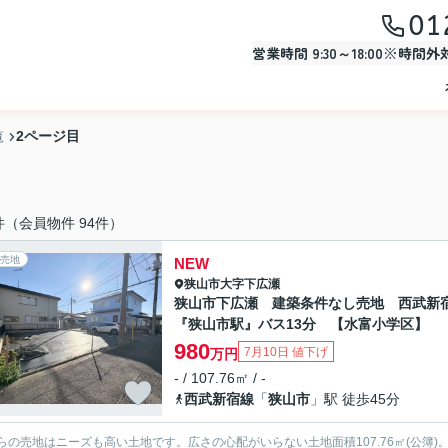
01
営業時間 9:30～18:00※時間
2ページ目
覧
件（会員物件 94件）
売地
NEW
狭山市
大字下広瀬
狭山市下広瀬 建築条件なし売地 西武新
『狭山市駅』バス13分 【水富小学区】
980
7月10日 値下げ
万円
- / 107.76㎡ / -
西武新宿線
「
狭山市
」駅 徒歩45分
らの売地はニーズも高い土地です。広さの心配がいらない土地面積107.76㎡(公簿