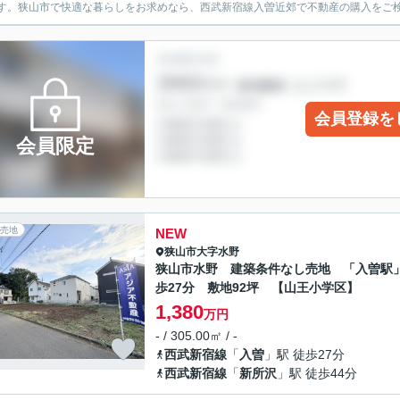
す。狭山市で快適な暮らしをお求めなら、西武新宿線入曽近郊で不動産の購入をご検討
会員登録を
会員限定
売地
NEW
狭山市
大字水野
狭山市水野 建築条件なし売地 「入曽駅
歩27分 敷地92坪 【山王小学区】
1,380
万円
- / 305.00㎡ / -
西武新宿線
「
入曽
」駅 徒歩27分
西武新宿線
「
新所沢
」駅 徒歩44分