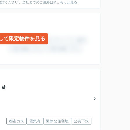
ください。当社までのご連絡はin...
もっと見る
して限定物件を見る
」徒
都市ガス
電気有
閑静な住宅地
公共下水