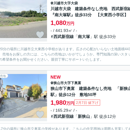
川越市
大字大袋
川越市大袋 建築条件なし売地 西武新宿
『南大塚駅』徒歩33分 【大東西小学区】
1,080
万円
- / 441.93㎡ / -
西武新宿線
「
南大塚
」駅 徒歩33分
20分の場所に川越市立大東西小学校があります。広さの心配がいらない土地面積441.9
。売地をお探しの方には、こちらの売地はいかがでしょうか。専門知識の深いスタ
の希望条件をお聞かせください。親切丁寧にサポートいたします。
売地
NEW
狭山市
大字下奥富
狭山市下奥富 建築条件なし売地 「新狭
駅」徒歩12分 敷地50坪
1,980
2月7日 値下げ
万円
- / 165.29㎡ / -
西武新宿線
「
新狭山
」駅 徒歩12分
17分の場所に狭山市立奥富小学校があります。こちらの住宅用地は周囲も充実して