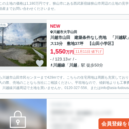
この土地の価格は1,180万円です。狭山市にある西武新宿線狭山市周辺の土地の見学なら
動産までお問い合わせくださいませ。
売地
NEW
川越市
大字山田
川越市山田 建築条件なし売地 「川越駅
ス13分 敷地37坪 【山田小学区】
1,550
11月11日 値下げ
万円
- / 123.13㎡ / -
川越線
「
川越
」駅 徒歩50分
ら川越市山田市民センターまで429mです。こちらの住宅用地は周囲も充実してお
入の際、売地のことなら当社にご相談ください。平坦地なので、傾斜地よりも工事
川越線川越周辺で土地を買いませんか。0120-327-556、またはinfo@asia-fudousan.
会員登録を