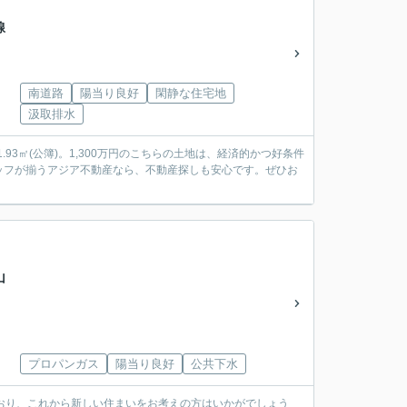
線
南道路
陽当り良好
閑静な住宅地
汲取排水
3㎡(公簿)。1,300万円のこちらの土地は、経済的かつ好条件
ッフが揃うアジア不動産なら、不動産探しも安心です。ぜひお
山
プロパンガス
陽当り良好
公共下水
おり、これから新しい住まいをお考えの方はいかがでしょう