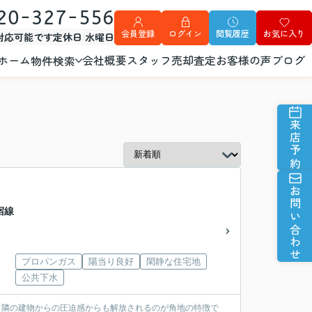
20-327-556
会員登録
ログイン
閲覧履歴
お気に入り
外対応可能です
定休日 水曜日
ホーム
会社概要
スタッフ
売却査定
お客様の声
ブログ
物件検索
来店予約
お問い合わせ
宿線
プロパンガス
陽当り良好
閑静な住宅地
公共下水
)。隣の建物からの圧迫感からも解放されるのが角地の特徴で