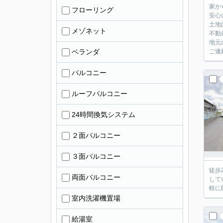
家か
フローリング
安心
土地
メゾネット
不動
地元
ベランダ
ご連
バルコニー
ルーフバルコニー
24時間換気システム
２面バルコニー
３面バルコニー
徒歩
両面バルコニー
して
軽にE
室内洗濯機置場
給湯室