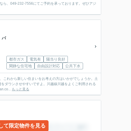
、049-232-7556にてご予約を承っております。ぜひアジ
」バ
都市ガス
電気有
陽当り良好
閑静な住宅地
自由設計対応
公共下水
り、これから新しい住まいをお考えの方はいかがでしょうか。土
費をダウンさせやすいですよ。川越線川越をよくご利用される
co...
もっと見る
して限定物件を見る