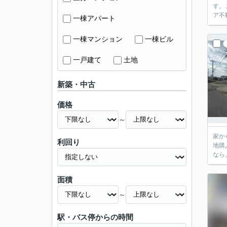
す。
ア不
一棟アパート
一棟マンション
一棟ビル
一戸建て
土地
新築・中古
価格
～
家か
利回り
地購
なら、
面積
～
駅・バス停からの時間