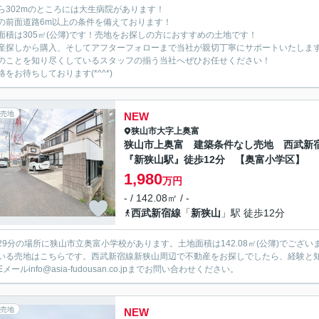
ら302mのところには大生病院があります！
の前面道路6m以上の条件を備えております！
面積は305㎡(公簿)です！売地をお探しの方におすすめの土地です！
産探しから購入、そしてアフターフォローまで当社が親切丁寧にサポートいたしま
のことを知り尽くしているスタッフの揃う当社へぜひお任せください！
絡をお待ちしております(*^^*)
売地
NEW
狭山市
大字上奥富
狭山市上奥富 建築条件なし売地 西武新
『新狭山駅』徒歩12分 【奥富小学区】
1,980
万円
- / 142.08㎡ / -
西武新宿線
「
新狭山
」駅 徒歩12分
29分の場所に狭山市立奥富小学校があります。土地面積は142.08㎡(公簿)でござ
いる売地はこちらです。西武新宿線新狭山周辺で不動産をお探しでしたら、経験と
メールinfo@asia-fudousan.co.jpまでお問い合わせください。
売地
NEW