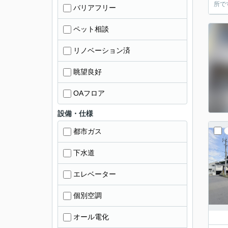
所で
バリアフリー
ペット相談
リノベーション済
眺望良好
OAフロア
設備・仕様
都市ガス
下水道
エレベーター
個別空調
オール電化