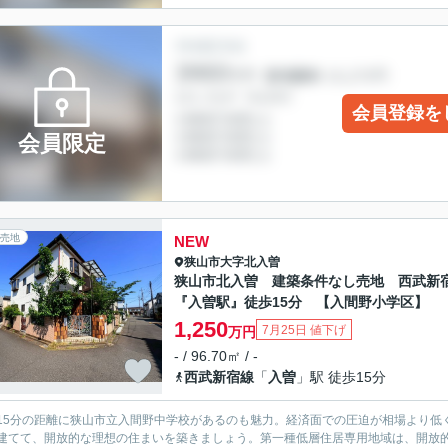
会員登録を
会員限定
売地
NEW
狭山市
大字北入曽
狭山市北入曽 建築条件なし売地 西武新
『入曽駅』徒歩15分 【入間野小学区】
1,250
7月25日 値下げ
万円
- / 96.70㎡ / -
西武新宿線
「
入曽
」駅 徒歩15分
15分の距離に狭山市立入間野中学校があるのも魅力。経済面での圧迫が相場より低く
建てて、開放的な理想の住まいを築きましょう。第一種低層住居専用地域は、開放