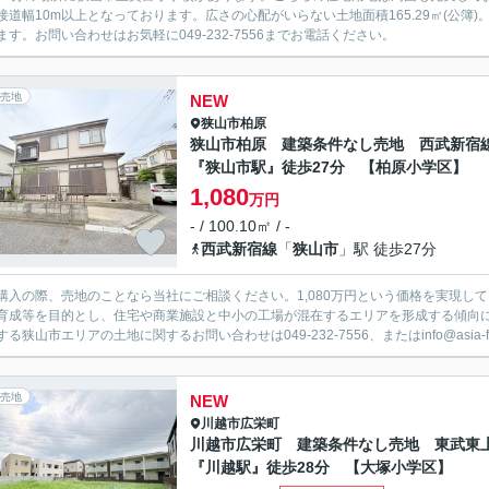
接道幅10m以上となっております。広さの心配がいらない土地面積165.29㎡(公
ます。お問い合わせはお気軽に049-232-7556までお電話ください。
売地
NEW
狭山市
柏原
狭山市柏原 建築条件なし売地 西武新宿
『狭山市駅』徒歩27分 【柏原小学区】
1,080
万円
- / 100.10㎡ / -
西武新宿線
「
狭山市
」駅 徒歩27分
購入の際、売地のことなら当社にご相談ください。1,080万円という価格を実現し
育成等を目的とし、住宅や商業施設と中小の工場が混在するエリアを形成する傾向にあ
る狭山市エリアの土地に関するお問い合わせは049-232-7556、またはinfo@asia-fud
売地
NEW
川越市
広栄町
川越市広栄町 建築条件なし売地 東武東
『川越駅』徒歩28分 【大塚小学区】