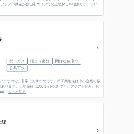
簿)。アジア不動産が狭山市エリアでの土地探しを徹底サポートい
線
都市ガス
陽当り良好
閑静な住宅地
公共下水
ていますので、非常におすすめです。準工業地域は中小企業の振
ります。土地面積は100.1㎡(公簿)です。アジア不動産がお
...
もっと見る
上線