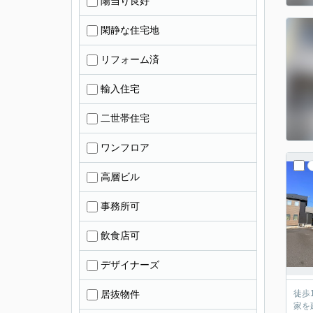
陽当り良好
閑静な住宅地
リフォーム済
輸入住宅
二世帯住宅
ワンフロア
高層ビル
事務所可
飲食店可
デザイナーズ
居抜物件
徒歩
家を