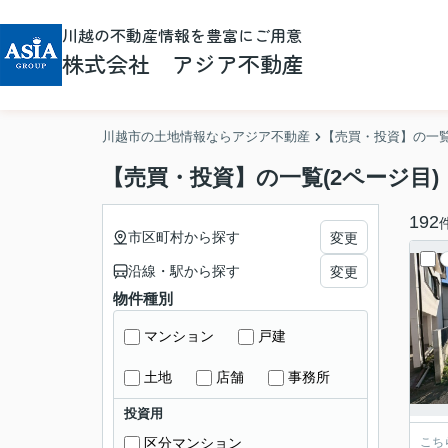
川越の不動産情報を豊富にご用意
株式会社 アジア不動産
川越市の土地情報ならアジア不動産
【売買・投資】の一
【売買・投資】の一覧(2ページ目)
192
市区町村から探す
変更
沿線・駅から探す
変更
物件種別
マンション
戸建
土地
店舗
事務所
投資用
区分マンション
こち