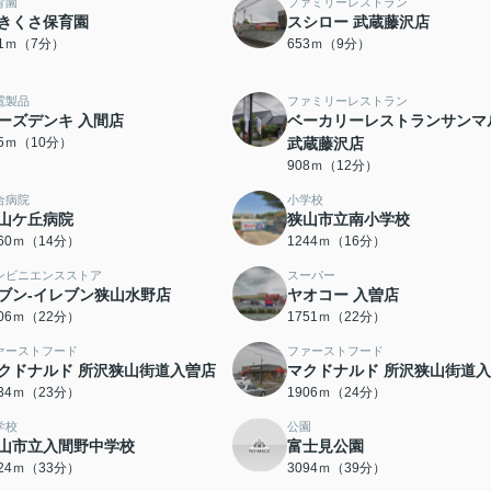
育園
ファミリーレストラン
きくさ保育園
スシロー 武蔵藤沢店
31ｍ（7分）
653ｍ（9分）
電製品
ファミリーレストラン
ーズデンキ 入間店
ベーカリーレストランサンマ
95ｍ（10分）
武蔵藤沢店
908ｍ（12分）
合病院
小学校
山ケ丘病院
狭山市立南小学校
060ｍ（14分）
1244ｍ（16分）
ンビニエンスストア
スーパー
ブン-イレブン狭山水野店
ヤオコー 入曽店
706ｍ（22分）
1751ｍ（22分）
ァーストフード
ファーストフード
クドナルド 所沢狭山街道入曽店
マクドナルド 所沢狭山街道
834ｍ（23分）
1906ｍ（24分）
学校
公園
山市立入間野中学校
富士見公園
624ｍ（33分）
3094ｍ（39分）