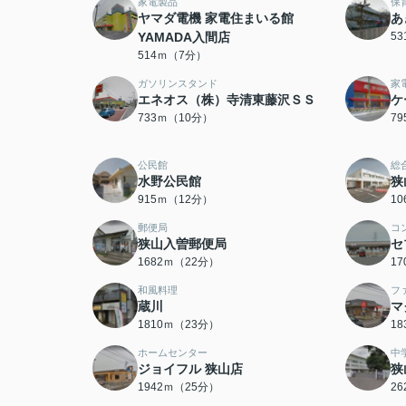
家電製品
保
ヤマダ電機 家電住まいる館
あ
YAMADA入間店
5
514ｍ（7分）
ガソリンスタンド
家
エネオス（株）寺清東藤沢ＳＳ
ケ
733ｍ（10分）
7
公民館
総
水野公民館
狭
915ｍ（12分）
1
郵便局
コ
狭山入曽郵便局
セ
1682ｍ（22分）
1
和風料理
フ
蔵川
マ
1810ｍ（23分）
1
ホームセンター
中
ジョイフル 狭山店
狭
1942ｍ（25分）
2