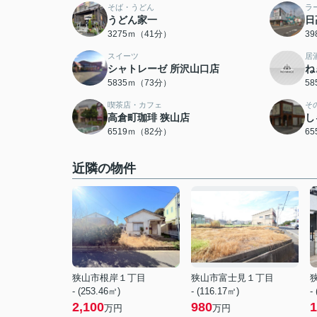
そば・うどん
ラ
うどん家一
日
3275ｍ（41分）
3
スイーツ
居
シャトレーゼ 所沢山口店
ね
5835ｍ（73分）
5
喫茶店・カフェ
そ
高倉町珈琲 狭山店
し
6519ｍ（82分）
6
近隣の物件
狭山市根岸１丁目
狭山市富士見１丁目
- (253.46㎡)
- (116.17㎡)
-
2,100
980
1
万円
万円