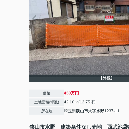
【外観】
430万円
価格
42.16㎡(12.75坪)
土地面積(坪数)
埼玉県
狭山市
大字水野
1237-11
所在地
狭山市水野 建築条件なし売地 西武池袋