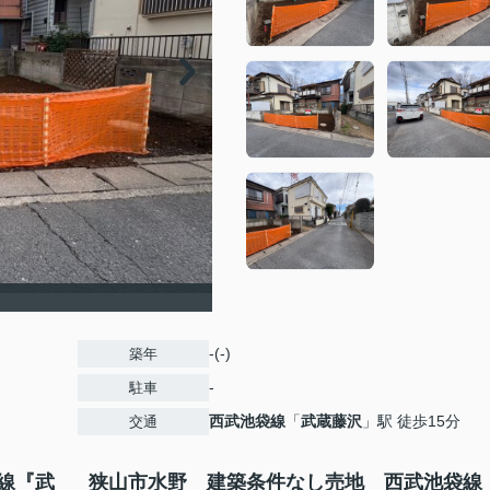
-(-)
築年
-
駐車
西武池袋線
「
武蔵藤沢
」駅 徒歩15分
交通
線『武
狭山市水野 建築条件なし売地 西武池袋線