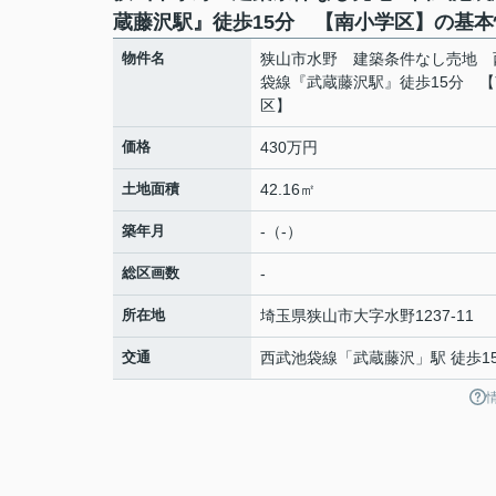
蔵藤沢駅』徒歩15分 【南小学区】の基本
物件名
狭山市水野 建築条件なし売地 
袋線『武蔵藤沢駅』徒歩15分 
区】
価格
430万円
土地面積
42.16㎡
築年月
-（-）
総区画数
-
所在地
埼玉県
狭山市
大字水野
1237-11
交通
西武池袋線
「
武蔵藤沢
」駅 徒歩1