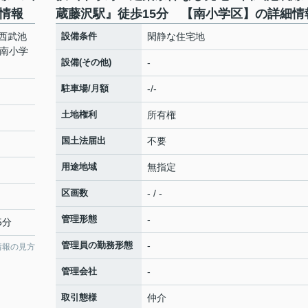
情報
蔵藤沢駅』徒歩15分 【南小学区】の詳細情
西武池
設備条件
閑静な住宅地
【南小学
設備(その他)
-
駐車場/月額
-/-
土地権利
所有権
国土法届出
不要
用途地域
無指定
区画数
- / -
管理形態
-
5分
管理員の勤務形態
-
情報の見方
管理会社
-
取引態様
仲介