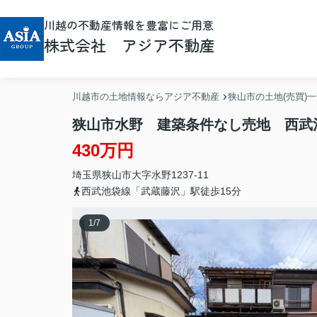
川越の不動産情報を豊富にご用意
株式会社 アジア不動産
川越市の土地情報ならアジア不動産
狭山市の土地(売買)
狭山市水野 建築条件なし売地 西武
430万円
埼玉県
狭山市
大字水野
1237-11
西武池袋線「武蔵藤沢」駅徒歩15分
1
/
7