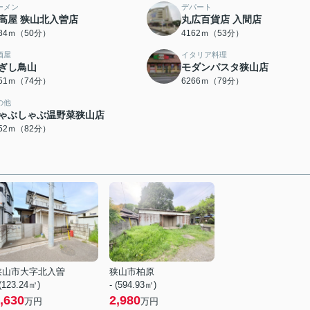
ーメン
デパート
高屋 狭山北入曽店
丸広百貨店 入間店
984ｍ（50分）
4162ｍ（53分）
酒屋
イタリア料理
ぎし鳥山
モダンパスタ狭山店
851ｍ（74分）
6266ｍ（79分）
の他
ゃぶしゃぶ温野菜狭山店
552ｍ（82分）
狭山市大字北入曽
狭山市柏原
 (123.24㎡)
- (594.93㎡)
,630
2,980
万円
万円