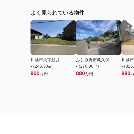
よく見られている物件
川越市大字鯨井
ふじみ野市亀久保
川越市
- (246.30㎡)
- (270.00㎡)
- (325
800
880
880
万円
万円