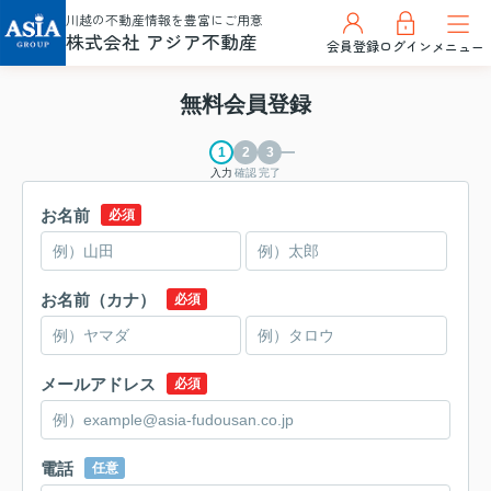
川越の不動産情報を豊富にご用意
株式会社 アジア不動産
会員登録
ログイン
メニュー
無料会員登録
入力
確認
完了
お名前
必須
お名前（カナ）
必須
メールアドレス
必須
電話
任意