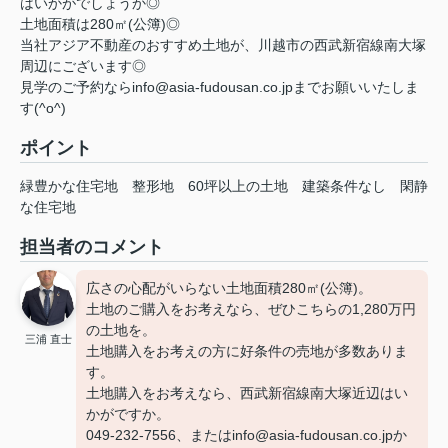
はいかがでしょうか◎
土地面積は280㎡(公簿)◎
当社アジア不動産のおすすめ土地が、川越市の西武新宿線南大塚
周辺にございます◎
見学のご予約ならinfo@asia-fudousan.co.jpまでお願いいたしま
す(^o^)
ポイント
緑豊かな住宅地
整形地
60坪以上の土地
建築条件なし
閑静
な住宅地
担当者のコメント
広さの心配がいらない土地面積280㎡(公簿)。
土地のご購入をお考えなら、ぜひこちらの1,280万円
の土地を。
三浦 直士
土地購入をお考えの方に好条件の売地が多数ありま
す。
土地購入をお考えなら、西武新宿線南大塚近辺はい
かがですか。
049-232-7556、またはinfo@asia-fudousan.co.jpか