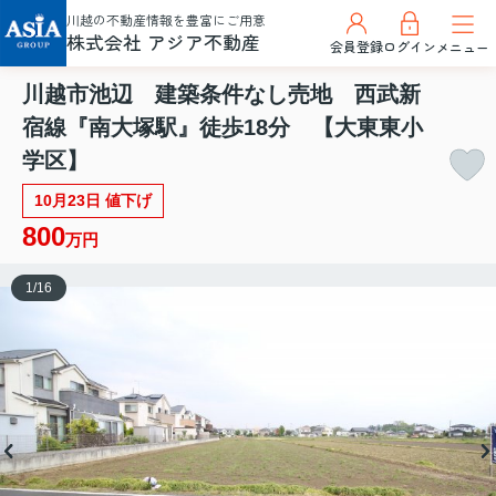
川越の不動産情報を豊富にご用意
株式会社 アジア不動産
会員登録
ログイン
メニュー
川越市池辺 建築条件なし売地 西武新
宿線『南大塚駅』徒歩18分 【大東東小
学区】
10月23日 値下げ
800
万円
1
/
16