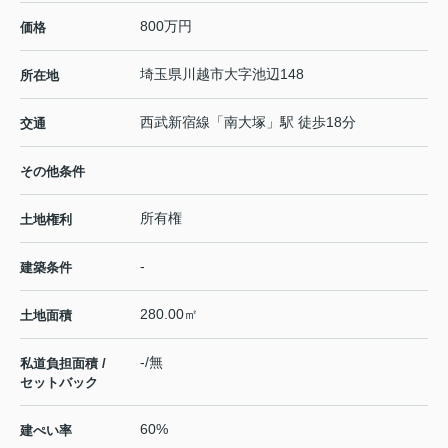
800万円
価格
埼玉県
川越市
大字池辺
148
所在地
西武新宿線
「
南大塚
」駅 徒歩18分
交通
その他条件
所有権
土地権利
-
建築条件
280.00㎡
土地面積
-/無
私道負担面積 /
セットバック
60%
建ぺい率