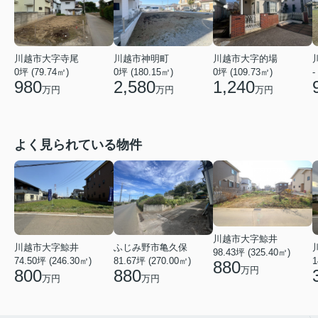
川越市大字寺尾
川越市神明町
川越市大字的場
0坪 (79.74㎡)
0坪 (180.15㎡)
0坪 (109.73㎡)
-
980
2,580
1,240
万円
万円
万円
よく見られている物件
川越市大字鯨井
ふじみ野市亀久保
川越市大字鯨井
98.43坪 (325.40㎡)
81.67坪 (270.00㎡)
74.50坪 (246.30㎡)
1
880
万円
880
800
万円
万円