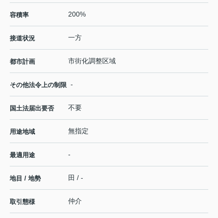
200%
容積率
一方
接道状況
市街化調整区域
都市計画
-
その他法令上の制限
不要
国土法届出要否
無指定
用途地域
-
最適用途
田 / -
地目 / 地勢
仲介
取引態様