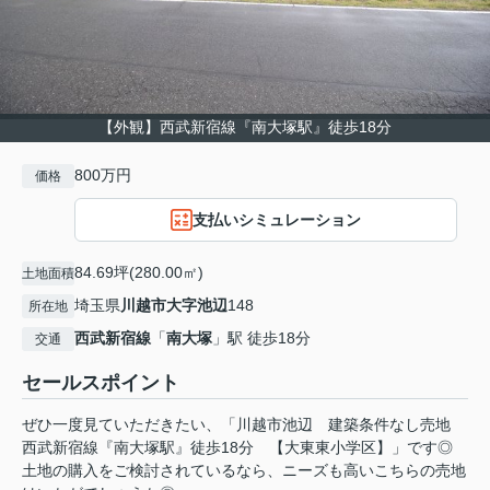
【外観】西武新宿線『南大塚駅』徒歩18分
800万円
価格
支払いシミュレーション
84.69坪(280.00㎡)
土地面積
埼玉県
川越市
大字池辺
148
所在地
西武新宿線
「
南大塚
」駅 徒歩18分
交通
セールスポイント
ぜひ一度見ていただきたい、「川越市池辺 建築条件なし売地
西武新宿線『南大塚駅』徒歩18分 【大東東小学区】」です◎
土地の購入をご検討されているなら、ニーズも高いこちらの売地