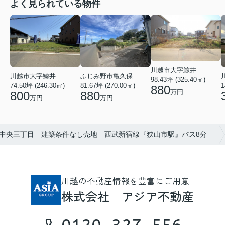
よく見られている物件
川越市大字鯨井
ふじみ野市亀久保
川越市大字鯨井
98.43坪 (325.40㎡)
81.67坪 (270.00㎡)
74.50坪 (246.30㎡)
1
880
万円
880
800
万円
万円
中央三丁目 建築条件なし売地 西武新宿線『狭山市駅』バス8分
川越の不動産情報を豊富にご用意
株式会社 アジア不動産