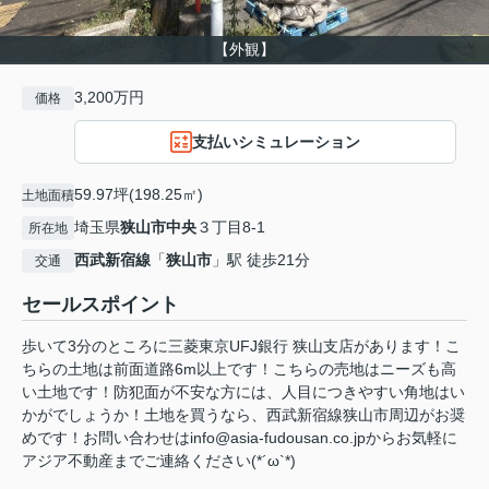
【外観】
3,200万円
価格
支払いシミュレーション
59.97坪(198.25㎡)
土地面積
埼玉県
狭山市
中央
３丁目8-1
所在地
西武新宿線
「
狭山市
」駅 徒歩21分
交通
セールスポイント
歩いて3分のところに三菱東京UFJ銀行 狭山支店があります！こ
ちらの土地は前面道路6m以上です！こちらの売地はニーズも高
い土地です！防犯面が不安な方には、人目につきやすい角地はい
かがでしょうか！土地を買うなら、西武新宿線狭山市周辺がお奨
めです！お問い合わせはinfo@asia-fudousan.co.jpからお気軽に
アジア不動産までご連絡ください(*´ω`*)