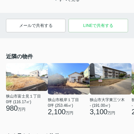
メールで共有する
LINEで共有する
近隣の物件
狭山市富士見１丁目
狭山市根岸１丁目
狭山市大字東三ツ木
0坪 (116.17㎡)
0坪 (253.46㎡)
- (191.00㎡)
-
980
万円
2,100
3,100
万円
万円