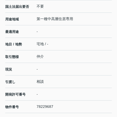
不要
国土法届出要否
第一種中高層住居専用
用途地域
-
最適用途
宅地 / -
地目 / 地勢
仲介
取引態様
-
現況
相談
引渡し
-
開発許可番号
78229687
物件番号