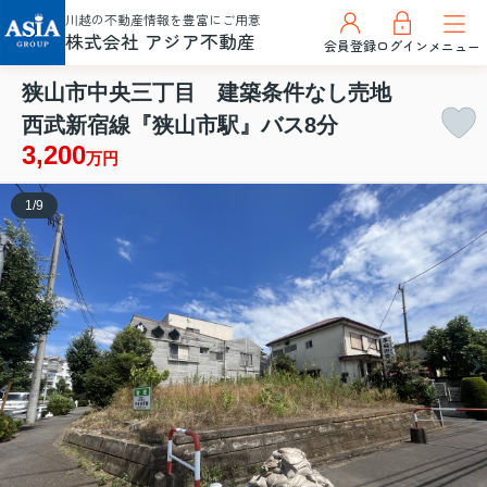
川越の不動産情報を豊富にご用意
株式会社 アジア不動産
会員登録
ログイン
メニュー
狭山市中央三丁目 建築条件なし売地
西武新宿線『狭山市駅』バス8分
3,200
万円
1
/
9