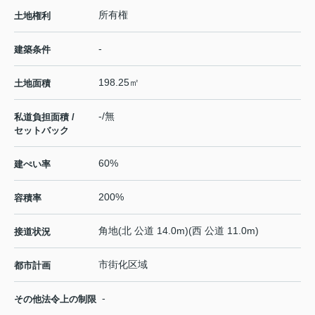
所有権
土地権利
-
建築条件
198.25㎡
土地面積
-/無
私道負担面積 /
セットバック
60%
建ぺい率
200%
容積率
角地(北 公道 14.0m)(西 公道 11.0m)
接道状況
市街化区域
都市計画
-
その他法令上の制限