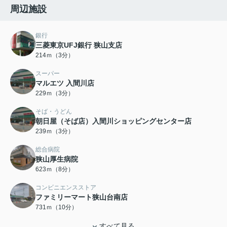
周辺施設
銀行
三菱東京UFJ銀行 狭山支店
214ｍ（3分）
スーパー
マルエツ 入間川店
229ｍ（3分）
そば・うどん
朝日屋（そば店）入間川ショッピングセンター店
239ｍ（3分）
総合病院
狭山厚生病院
623ｍ（8分）
コンビニエンスストア
ファミリーマート狭山台南店
731ｍ（10分）
すべて見る