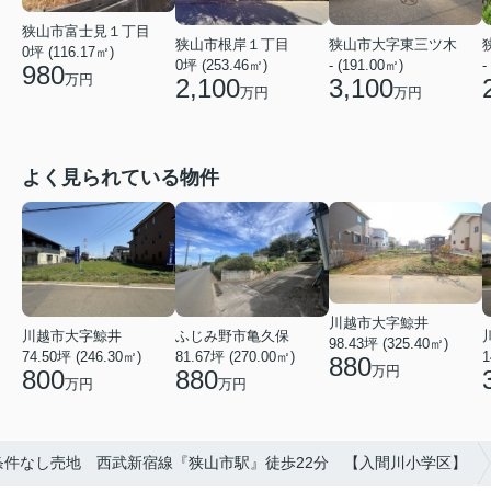
狭山市富士見１丁目
狭山市根岸１丁目
狭山市大字東三ツ木
0坪 (116.17㎡)
0坪 (253.46㎡)
- (191.00㎡)
-
980
万円
2,100
3,100
万円
万円
よく見られている物件
川越市大字鯨井
ふじみ野市亀久保
川越市大字鯨井
98.43坪 (325.40㎡)
81.67坪 (270.00㎡)
74.50坪 (246.30㎡)
1
880
万円
880
800
万円
万円
条件なし売地 西武新宿線『狭山市駅』徒歩22分 【入間川小学区】