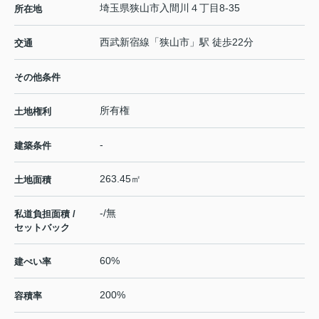
埼玉県
狭山市
入間川
４丁目8-35
所在地
西武新宿線
「
狭山市
」駅 徒歩22分
交通
その他条件
所有権
土地権利
-
建築条件
263.45㎡
土地面積
-/無
私道負担面積 /
セットバック
60%
建ぺい率
200%
容積率