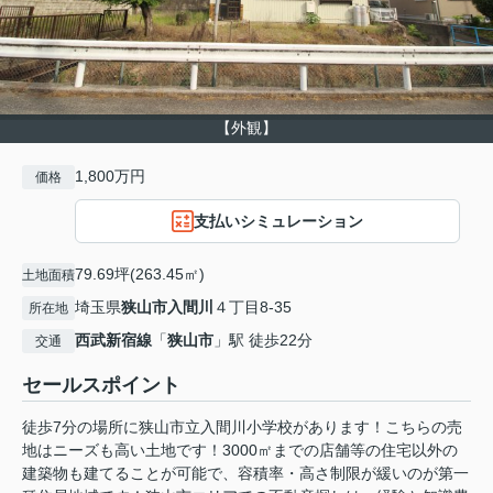
【外観】
1,800万円
価格
支払いシミュレーション
79.69坪(263.45㎡)
土地面積
埼玉県
狭山市
入間川
４丁目8-35
所在地
西武新宿線
「
狭山市
」駅 徒歩22分
交通
セールスポイント
徒歩7分の場所に狭山市立入間川小学校があります！こちらの売
地はニーズも高い土地です！3000㎡までの店舗等の住宅以外の
建築物も建てることが可能で、容積率・高さ制限が緩いのが第一