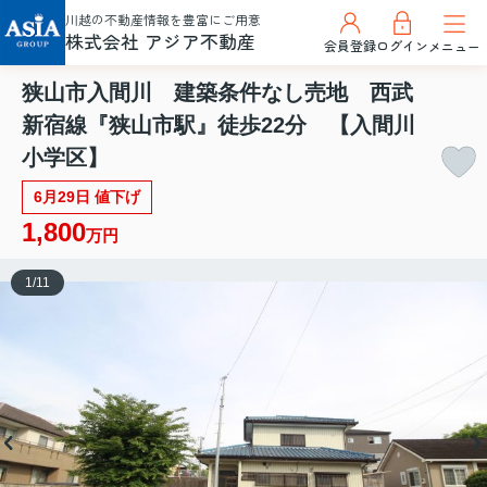
川越の不動産情報を豊富にご用意
株式会社 アジア不動産
会員登録
ログイン
メニュー
狭山市入間川 建築条件なし売地 西武
新宿線『狭山市駅』徒歩22分 【入間川
小学区】
6月29日 値下げ
1,800
万円
1
/
11