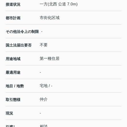
一方(北西 公道 7.0m)
接道状況
市街化区域
都市計画
-
その他法令上の制限
不要
国土法届出要否
第一種住居
用途地域
-
最適用途
宅地 / -
地目 / 地勢
仲介
取引態様
-
現況
相談
引渡し