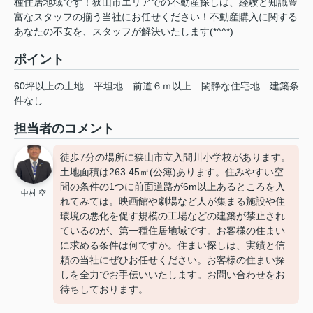
種住居地域です！狭山市エリアでの不動産探しは、経験と知識豊
富なスタッフの揃う当社にお任せください！不動産購入に関する
あなたの不安を、スタッフが解決いたします(*^^*)
ポイント
60坪以上の土地
平坦地
前道６ｍ以上
閑静な住宅地
建築条
件なし
担当者のコメント
徒歩7分の場所に狭山市立入間川小学校があります。
土地面積は263.45㎡(公簿)あります。住みやすい空
間の条件の1つに前面道路が6m以上あるところを入
中村 空
れてみては。映画館や劇場など人が集まる施設や住
環境の悪化を促す規模の工場などの建築が禁止され
ているのが、第一種住居地域です。お客様の住まい
に求める条件は何ですか。住まい探しは、実績と信
頼の当社にぜひお任せください。お客様の住まい探
しを全力でお手伝いいたします。お問い合わせをお
待ちしております。