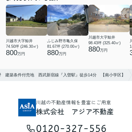
川越市大字鯨井
ふじみ野市亀久保
川越市大字鯨井
98.43坪 (325.40㎡)
81.67坪 (270.00㎡)
74.50坪 (246.30㎡)
1
880
万円
880
800
万円
万円
野 建築条件付売地 西武新宿線『入曽駅』徒歩14分 【南小学区】
川越の不動産情報を豊富にご用意
株式会社 アジア不動産
0120-327-556