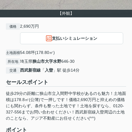
【外観】
2,690万円
価格
支払いシミュレーション
54.08坪(178.80㎡)
土地面積
埼玉県
狭山市
大字水野
646-30
所在地
西武新宿線
「
入曽
」駅 徒歩14分
交通
セールスポイント
徒歩29分の距離に狭山市立入間野中学校があるのも魅力！土地面
積は178.8㎡(公簿)で一押しです！価格2,690万円と抑えめの価格
にも関わらず、条件も整った土地です！土地を探すなら、0120-
327-556までお問い合わせください！西武新宿線入曽周辺の土地
のことなら、アジア不動産にお任せください(^^)
ポイント