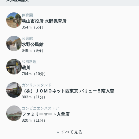
保育園
狭山市役所 水野保育所
354ｍ（5分）
公民館
水野公民館
649ｍ（9分）
和風料理
蔵川
784ｍ（10分）
ガソリンスタンド
（株）ＪＯＭＯネット西東京 バリュー５南入曽
803ｍ（11分）
コンビニエンスストア
ファミリーマート入曽店
820ｍ（11分）
すべて見る