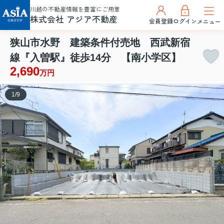
川越の不動産情報を豊富にご用意
株式会社 アジア不動産
会員登録
ログイン
メニュー
狭山市水野 建築条件付売地 西武新宿
線『入曽駅』徒歩14分 【南小学区】
2,690
万円
1
/
9