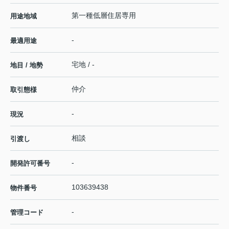
第一種低層住居専用
用途地域
-
最適用途
宅地 / -
地目 / 地勢
仲介
取引態様
-
現況
相談
引渡し
-
開発許可番号
103639438
物件番号
-
管理コード