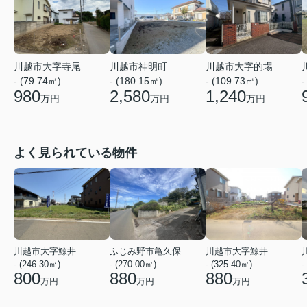
川越市大字寺尾
川越市神明町
川越市大字的場
- (79.74㎡)
- (180.15㎡)
- (109.73㎡)
-
980
2,580
1,240
万円
万円
万円
よく見られている物件
川越市大字鯨井
ふじみ野市亀久保
川越市大字鯨井
- (246.30㎡)
- (270.00㎡)
- (325.40㎡)
-
800
880
880
万円
万円
万円