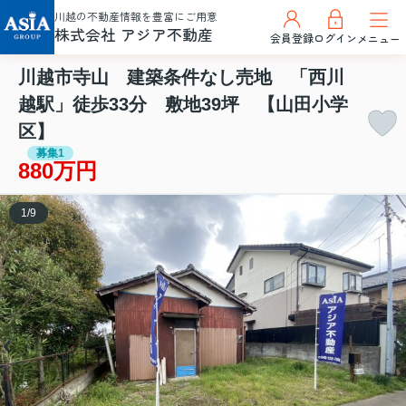
川越の不動産情報を豊富にご用意
株式会社 アジア不動産
会員登録
ログイン
メニュー
川越市寺山 建築条件なし売地 「西川
越駅」徒歩33分 敷地39坪 【山田小学
区】
募集1
880万円
1
/
9