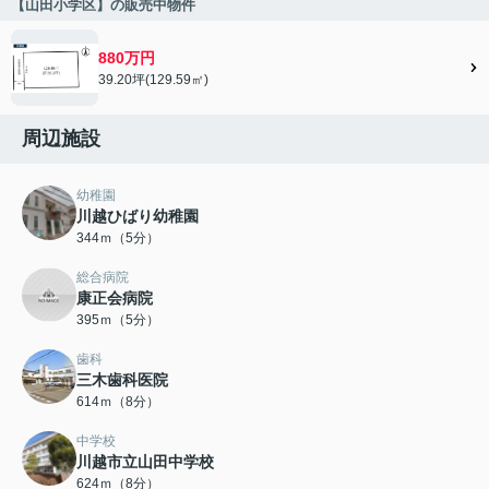
【山田小学区】の販売中物件
880万円
39.20坪(129.59㎡)
周辺施設
幼稚園
川越ひばり幼稚園
344ｍ（5分）
総合病院
康正会病院
395ｍ（5分）
歯科
三木歯科医院
614ｍ（8分）
中学校
川越市立山田中学校
624ｍ（8分）