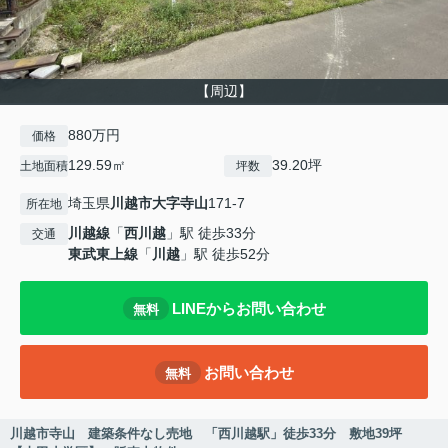
【周辺】
880万円
価格
129.59㎡
39.20坪
土地面積
坪数
埼玉県
川越市
大字寺山
171-7
所在地
川越線
「
西川越
」駅 徒歩33分
交通
東武東上線
「
川越
」駅 徒歩52分
LINEからお問い合わせ
無料
お問い合わせ
無料
川越市寺山 建築条件なし売地 「西川越駅」徒歩33分 敷地39坪