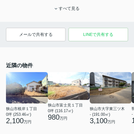
すべて見る
メールで共有する
LINEで共有する
近隣の物件
狭山市富士見１丁目
狭山市根岸１丁目
狭山市大字東三ツ木
0坪 (116.17㎡)
-
0坪 (253.46㎡)
- (191.00㎡)
980
万円
2,100
3,100
万円
万円