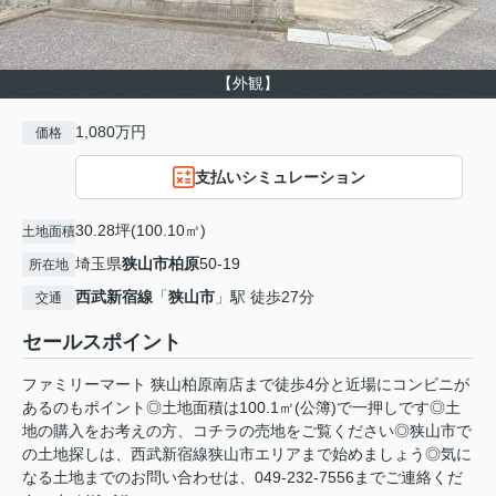
【外観】
1,080万円
価格
支払いシミュレーション
30.28坪(100.10㎡)
土地面積
埼玉県
狭山市
柏原
50-19
所在地
西武新宿線
「
狭山市
」駅 徒歩27分
交通
セールスポイント
ファミリーマート 狭山柏原南店まで徒歩4分と近場にコンビニが
あるのもポイント◎土地面積は100.1㎡(公簿)で一押しです◎土
地の購入をお考えの方、コチラの売地をご覧ください◎狭山市で
の土地探しは、西武新宿線狭山市エリアまで始めましょう◎気に
なる土地までのお問い合わせは、049-232-7556までご連絡くだ