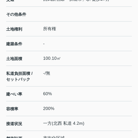
その他条件
所有権
土地権利
-
建築条件
100.10㎡
土地面積
-/無
私道負担面積 /
セットバック
60%
建ぺい率
200%
容積率
一方(北西 私道 4.2m)
接道状況
市街化区域