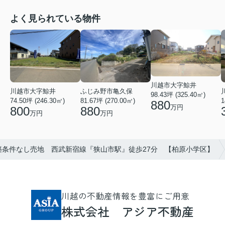
よく見られている物件
川越市大字鯨井
ふじみ野市亀久保
川越市大字鯨井
98.43坪 (325.40㎡)
81.67坪 (270.00㎡)
74.50坪 (246.30㎡)
1
880
万円
880
800
万円
万円
築条件なし売地 西武新宿線『狭山市駅』徒歩27分 【柏原小学区】
川越の不動産情報を豊富にご用意
株式会社 アジア不動産