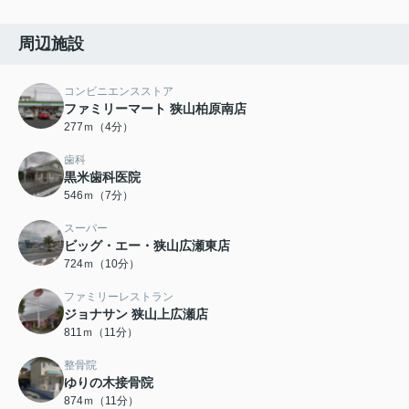
周辺施設
コンビニエンスストア
ファミリーマート 狭山柏原南店
277ｍ（4分）
歯科
黒米歯科医院
546ｍ（7分）
スーパー
ビッグ・エー・狭山広瀬東店
724ｍ（10分）
ファミリーレストラン
ジョナサン 狭山上広瀬店
811ｍ（11分）
整骨院
ゆりの木接骨院
874ｍ（11分）