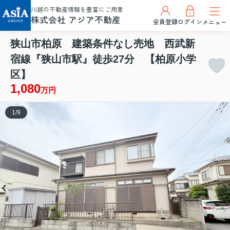
川越の不動産情報を豊富にご用意
株式会社 アジア不動産
会員登録
ログイン
メニュー
狭山市柏原 建築条件なし売地 西武新
宿線『狭山市駅』徒歩27分 【柏原小学
区】
1,080
万円
1
/
9