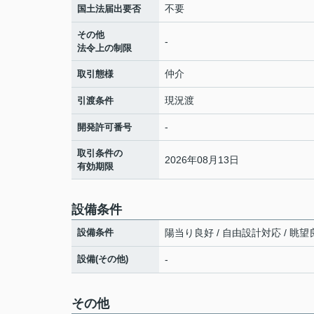
不要
国土法届出要否
その他
-
法令上の制限
仲介
取引態様
現況渡
引渡条件
-
開発許可番号
取引条件の
2026年08月13日
有効期限
設備条件
設備条件
陽当り良好 / 自由設計対応 / 眺望良
設備(その他)
-
その他