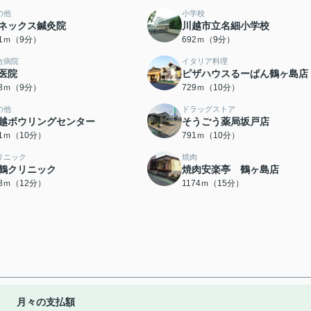
の他
小学校
ネックス鍼灸院
川越市立名細小学校
71ｍ（9分）
692ｍ（9分）
合病院
イタリア料理
医院
ピザハウスるーぱん鶴ヶ島店
08ｍ（9分）
729ｍ（10分）
の他
ドラッグストア
越ボウリングセンター
そうごう薬局坂戸店
81ｍ（10分）
791ｍ（10分）
リニック
焼肉
鶴クリニック
焼肉安楽亭 鶴ヶ島店
38ｍ（12分）
1174ｍ（15分）
月々の支払額