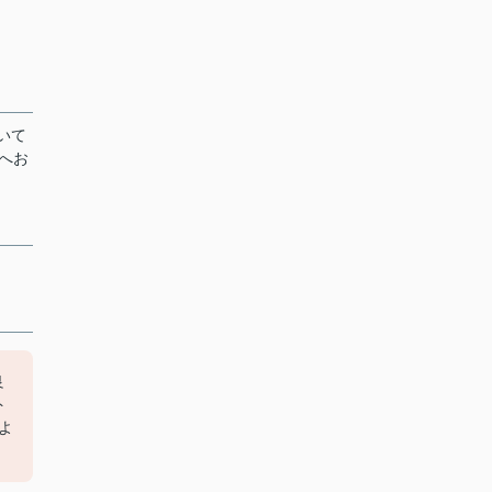
いて
へお
良
ト
よ