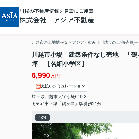
川越の不動産情報を豊富にご用意
株式会社 アジア不動産
川越市の土地情報ならアジア不動産
川越市の土地(売買)
川越市小堤 建築条件なし売地 「鶴ヶ
坪 【名細小学区】
6,990
万円
支払いシミュレーション
埼玉県
川越市
大字小堤
640-2
東武東上線「鶴ヶ島」駅徒歩21分
1
/
24