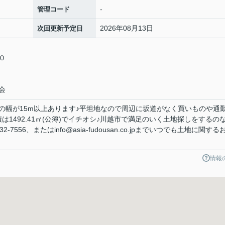
-
管理コード
2026年08月13日
次回更新予定日
５０
会
の幅が15m以上あります♪平坦地なので周辺に坂道がなく買いものや通
1492.41㎡(公簿)でイチオシ♪川越市で満足のいく土地探しをするの
7556、またはinfo@asia-fudousan.co.jpまでいつでも土地に関する
情報