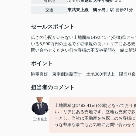
埼玉県
川越市
大字小堤
640-2
所在地
東武東上線
「
鶴ヶ島
」駅 徒歩21分
交通
セールスポイント
広さの心配がいらない土地面積1492.41㎡(公簿)
いる6,990万円の土地です◎環境の良いエリアにあ
問い合わせください◎お客様の不安や疑問を一緒に解決で
ポイント
眺望良好
東南側道路面す
土地300坪以上
陽当り良
担当者のコメント
土地面積は1492.41㎡(公簿)となっ
いエリアにある売地です。立地も充実で多く
ーとし、当社は不動産をお探しのお客様に
三浦 直士
うな些細な事でもお気軽にお問い合わせく