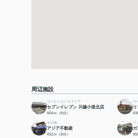
周辺施設
コンビニエンスストア
ラ
セブンイレブン 川越小堤北店
リ
404ｍ（6分）
4
その他
フ
アジア不動産
ガ
452ｍ（6分）
4