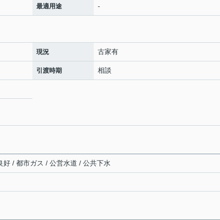
-
最適用途
古家有
現況
相談
引渡時期
好 / 都市ガス / 公営水道 / 公共下水