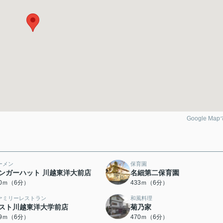
Google Ma
ーメン
保育園
ンガーハット 川越東洋大前店
名細第二保育園
30ｍ（6分）
433ｍ（6分）
ァミリーレストラン
和風料理
スト川越東洋大学前店
菊乃家
59ｍ（6分）
470ｍ（6分）