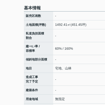
基本情報
-
販売区画数
1492.41㎡(451.45坪)
土地面積(坪数)
私道負担面積
-
割合
建ぺい率 /
60% / 160%
容積率
-
傾斜地部分面積
宅地、山林
地目
造成工事
-
完了予定
-
建築条件
無指定
用途地域