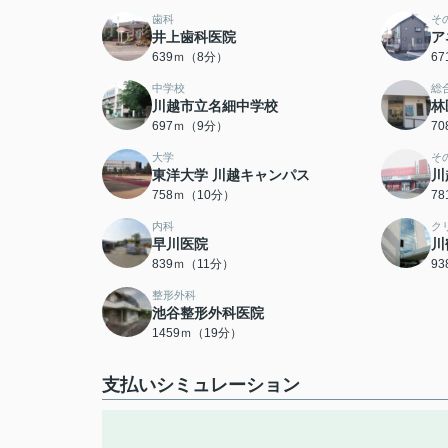
歯科
そ
井上歯科医院
ア
639ｍ（8分）
6
中学校
総
川越市立名細中学校
林
697ｍ（9分）
7
大学
そ
東洋大学 川越キャンパス
川
758ｍ（10分）
7
内科
ク
早川医院
川
839ｍ（11分）
9
整形外科
池谷整形外科医院
1459ｍ（19分）
支払いシミュレーション