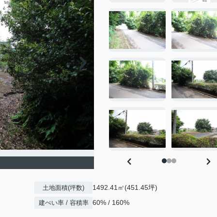
1492.41㎡(451.45坪)
土地面積(坪数)
60% / 160%
建ぺい率 / 容積率