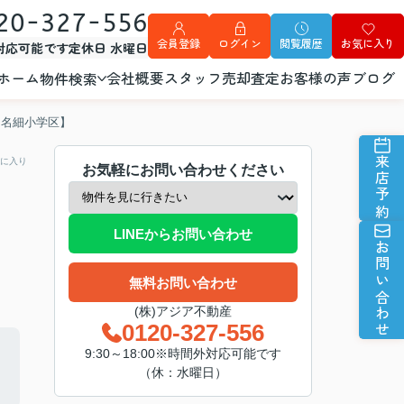
20-327-556
会員登録
ログイン
閲覧履歴
お気に入り
外対応可能です
定休日 水曜日
ホーム
会社概要
スタッフ
売却査定
お客様の声
ブログ
物件検索
【名細小学区】
来店予約
に入り
お気軽にお問い合わせください
LINEからお問い合わせ
お問い合わせ
無料お問い合わせ
(株)アジア不動産
0120-327-556
9:30～18:00※時間外対応可能です
（休：水曜日）