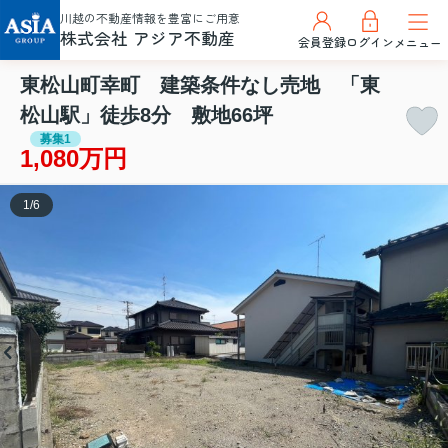
川越の不動産情報を豊富にご用意
株式会社 アジア不動産
会員登録
ログイン
メニュー
東松山町幸町 建築条件なし売地 「東
松山駅」徒歩8分 敷地66坪
募集1
1,080万円
1
/
6