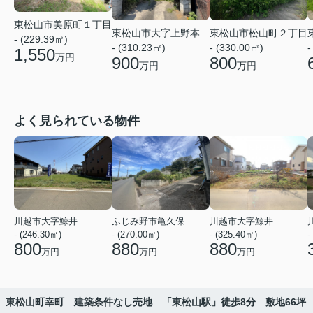
東松山市美原町１丁目
東松山市大字上野本
東松山市松山町２丁目
- (229.39㎡)
- (310.23㎡)
- (330.00㎡)
-
1,550
万円
900
800
万円
万円
よく見られている物件
川越市大字鯨井
ふじみ野市亀久保
川越市大字鯨井
- (246.30㎡)
- (270.00㎡)
- (325.40㎡)
-
800
880
880
万円
万円
万円
東松山町幸町 建築条件なし売地 「東松山駅」徒歩8分 敷地66坪