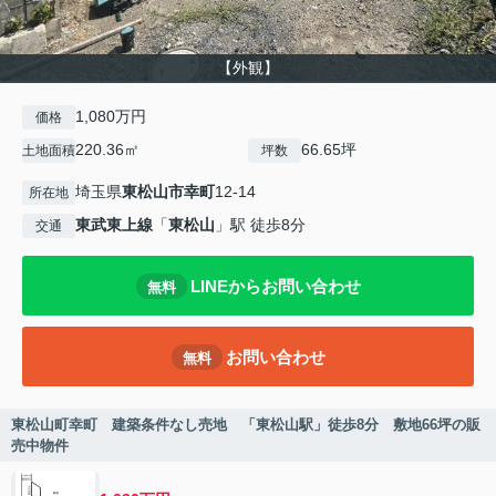
【外観】
1,080万円
価格
220.36㎡
66.65坪
土地面積
坪数
埼玉県
東松山市
幸町
12-14
所在地
東武東上線
「
東松山
」駅 徒歩8分
交通
LINEからお問い合わせ
無料
お問い合わせ
無料
東松山町幸町 建築条件なし売地 「東松山駅」徒歩8分 敷地66坪の販
売中物件