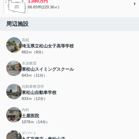
1,080万円
66.65坪(220.36㎡)
周辺施設
高校
埼玉県立松山女子高等学校
662ｍ（9分）
水泳教室
東松山スイミングスクール
843ｍ（11分）
自動車教習所
東松山自動車学校
933ｍ（12分）
内科
土屋医院
1078ｍ（14分）
デパート