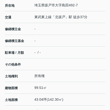
埼玉県
坂戸市
大字島田
492-7
所在地
東武東上線
「
北坂戸
」駅 徒歩37分
交通
-
修繕積立金
-
修繕積立基金
- / -
駐車場 / 月額
その他条件
所有権
土地権利
99.51㎡
建物面積
43.04坪(142.30㎡)
土地面積