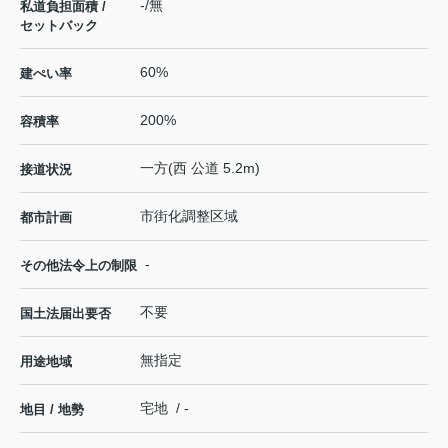
-/無
私道負担面積 /
セットバック
60%
建ぺい率
200%
容積率
一方(西 公道 5.2m)
接道状況
市街化調整区域
都市計画
-
その他法令上の制限
不要
国土法届出要否
無指定
用途地域
宅地 / -
地目 / 地勢