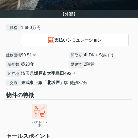
【外観】
1,680万円
価格
支払いシミュレーション
99.51㎡
4LDK＋S(納戸)
建物面積
間取り
築29年
2階建
築年数
階建て
埼玉県
坂戸市
大字島田
492-7
所在地
東武東上線
「
北坂戸
」駅 徒歩37分
交通
物件の特徴
バストイレ
別
セールスポイント