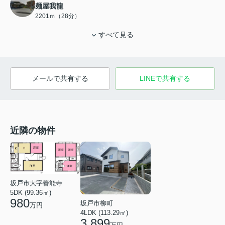
麺屋我龍
2201ｍ（28分）
すべて見る
メールで共有する
LINEで共有する
近隣の物件
坂戸市大字善能寺
5DK (99.36㎡)
980
坂戸市柳町
万円
4LDK (113.29㎡)
3,899