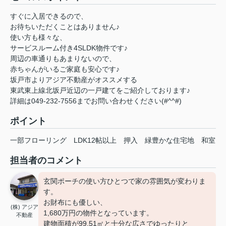
すぐに入居できるので、
お待ちいただくことはありません♪
使い方も様々な、
サービスルーム付き4SLDK物件です♪
周辺の車通りもあまりないので、
赤ちゃんがいるご家庭も安心です♪
坂戸市よりアジア不動産がオススメする
東武東上線北坂戸近辺の一戸建てをご紹介しております♪
詳細は049-232-7556までお問い合わせください(#^^#)
ポイント
一部フローリング
LDK12帖以上
押入
緑豊かな住宅地
和室
担当者のコメント
玄関ポーチの使い方ひとつで家の雰囲気が変わりま
す。
お財布にも優しい、
(株) アジア
1,680万円の物件となっています。
不動産
建物面積が99.51㎡と十分な広さでゆったりと