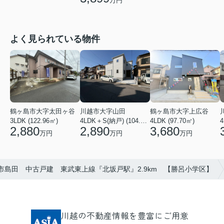
万円
よく見られている物件
鶴ヶ島市大字太田ヶ谷
川越市大字山田
鶴ヶ島市大字上広谷
3LDK (122.96㎡)
4LDK＋S(納戸) (104.13㎡)
4LDK (97.70㎡)
4
2,880
2,890
3,680
万円
万円
万円
市島田 中古戸建 東武東上線『北坂戸駅』2.9km 【勝呂小学区】
川越の不動産情報を豊富にご用意