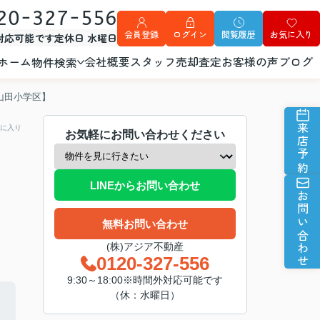
20-327-556
会員登録
ログイン
閲覧履歴
お気に入り
外対応可能です
定休日 水曜日
ホーム
会社概要
スタッフ
売却査定
お客様の声
ブログ
物件検索
山田小学区】
来店予約
に入り
お気軽にお問い合わせください
LINEからお問い合わせ
お問い合わせ
無料お問い合わせ
(株)アジア不動産
0120-327-556
9:30～18:00※時間外対応可能です
（休：水曜日）