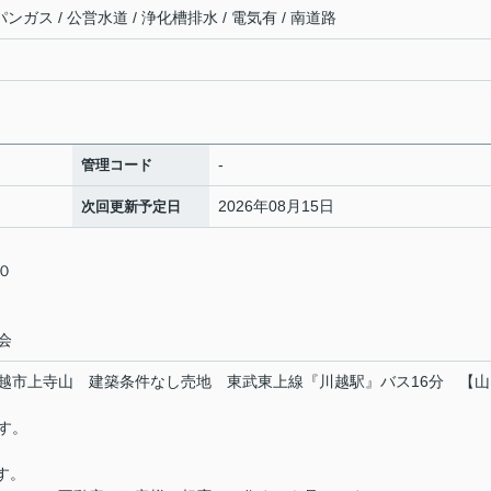
ンガス / 公営水道 / 浄化槽排水 / 電気有 / 南道路
-
管理コード
2026年08月15日
次回更新予定日
５０
会
越市上寺山 建築条件なし売地 東武東上線『川越駅』バス16分 【山
す。
ます。