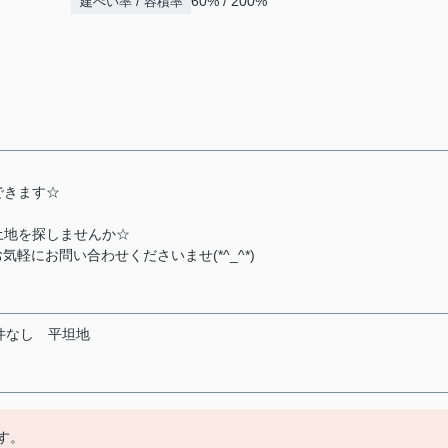
60% / 200%
建ぺい率 / 容積率
できます☆
土地を探しませんか☆
.jpまでお気軽にお問い合わせくださいませ(*^_^*)
件なし
平坦地
ます。