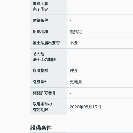
造成工事
-
完了予定
-
建築条件
無指定
用途地域
不要
国土法届出要否
その他
-
法令上の制限
仲介
取引態様
更地渡
引渡条件
-
開発許可番号
取引条件の
2026年08月15日
有効期限
設備条件