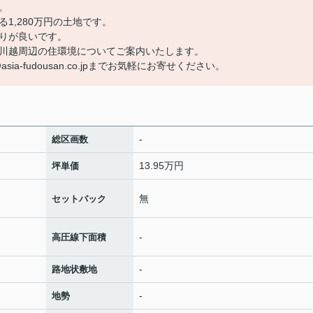
。
1,280万円の土地です。
りが良いです。
川越周辺の住環境についてご案内いたします。
ia-fudousan.co.jpまでお気軽にお寄せください。
-
総区画数
13.95万円
坪単価
無
セットバック
-
高圧線下面積
-
路地状敷地
-
地勢