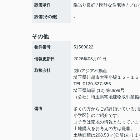
設備条件
陽当り良好 / 閑静な住宅地 / プロパ
設備(その他)
-
その他
51569022
物件番号
2026年08月01日
情報更新日
取扱会社
(株)アジア不動産
埼玉県川越市大字小堤１５－１
TEL:0120-327-556
埼玉県知事 (12) 第8698号
（公社）埼玉県宅地建物取引業協
備考
多くの方からご好評頂いている川
小学区】のご紹介です。
コチラは売地の情報となっていま
土地購入をお考えの方は是非。
土地面積は208.53㎡(公簿)あり