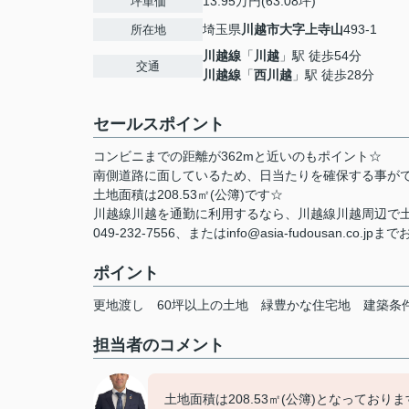
13.95万円(63.08坪)
坪単価
埼玉県
川越市
大字上寺山
493-1
所在地
川越線
「
川越
」駅 徒歩54分
交通
川越線
「
西川越
」駅 徒歩28分
セールスポイント
コンビニまでの距離が362mと近いのもポイント☆
南側道路に面しているため、日当たりを確保する事が
土地面積は208.53㎡(公簿)です☆
川越線川越を通勤に利用するなら、川越線川越周辺で
049-232-7556、またはinfo@asia-fudousan.co
ポイント
更地渡し
60坪以上の土地
緑豊かな住宅地
建築条
担当者のコメント
土地面積は208.53㎡(公簿)となっており