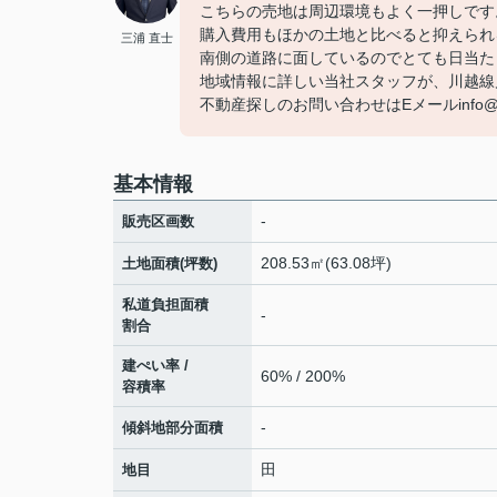
こちらの売地は周辺環境もよく一押しです
購入費用もほかの土地と比べると抑えられる
三浦 直士
南側の道路に面しているのでとても日当た
地域情報に詳しい当社スタッフが、川越線
不動産探しのお問い合わせはEメールinfo@as
基本情報
-
販売区画数
208.53㎡(63.08坪)
土地面積(坪数)
私道負担面積
-
割合
建ぺい率 /
60% / 200%
容積率
-
傾斜地部分面積
田
地目