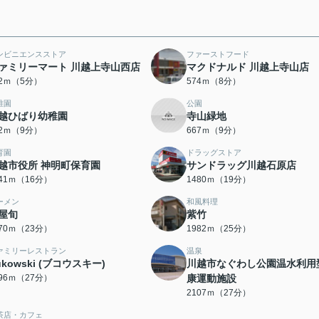
ンビニエンスストア
ファーストフード
ァミリーマート 川越上寺山西店
マクドナルド 川越上寺山店
62ｍ（5分）
574ｍ（8分）
稚園
公園
越ひばり幼稚園
寺山緑地
62ｍ（9分）
667ｍ（9分）
育園
ドラッグストア
越市役所 神明町保育園
サンドラッグ川越石原店
241ｍ（16分）
1480ｍ（19分）
ーメン
和風料理
屋旬
紫竹
770ｍ（23分）
1982ｍ（25分）
ァミリーレストラン
温泉
ukowski (ブコウスキー)
川越市なぐわし公園温水利用
096ｍ（27分）
康運動施設
2107ｍ（27分）
茶店・カフェ