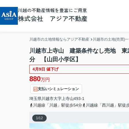
川越の不動産情報を豊富にご用意
株式会社 アジア不動産
川越市の土地情報ならアジア不動産
川越市の土地(売買)
川越市上寺山 建築条件なし売地 東
分 【山田小学区】
4月9日 値下げ
880
万円
支払いシミュレーション
埼玉県
川越市
大字上寺山
493-1
川越線「川越」駅徒歩54分
川越線「西川越」駅徒歩
1
/
12