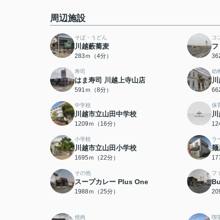
周辺施設
そば・うどん
コ
川越藪蕎麦
フ
283ｍ（4分）
3
寿司
幼
はま寿司 川越上寺山店
川
591ｍ（8分）
6
中学校
保
川越市立山田中学校
川
1209ｍ（16分）
1
小学校
ラ
川越市立山田小学校
麺
1695ｍ（22分）
1
その他
フ
スープカレー Plus One
B
1988ｍ（25分）
2
焼肉
喫