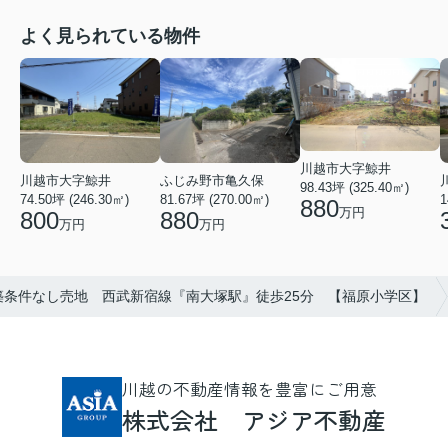
よく見られている物件
川越市大字鯨井
ふじみ野市亀久保
川越市大字鯨井
98.43坪 (325.40㎡)
81.67坪 (270.00㎡)
74.50坪 (246.30㎡)
1
880
万円
880
800
万円
万円
築条件なし売地 西武新宿線『南大塚駅』徒歩25分 【福原小学区】
川越の不動産情報を豊富にご用意
株式会社 アジア不動産