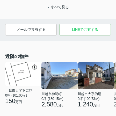
すべて見る
メールで共有する
LINEで共有する
近隣の物件
川越市大字下広谷
川越市神明町
川越市大字的場
0坪 (101.00㎡)
0坪 (180.15㎡)
0坪 (109.73㎡)
0
150
万円
2,580
1,240
万円
万円