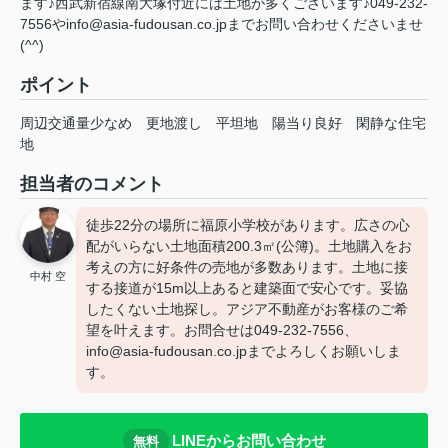
ます♪西武新宿線南大塚付近には土地が多くございます♪049-232-
7556やinfo@asia-fudousan.co.jpまでお問い合わせくださいませ
(^^)
ポイント
周辺交通量少なめ
更地渡し
平坦地
陽当り良好
閑静な住宅
地
担当者のコメント
徒歩22分の場所に福原小学校があります。広さの心
配がいらない土地面積200.3㎡(公簿)。土地購入をお
考えの方に好条件の売地が多数あります。土地に接
中村 空
する接道が15m以上あると建築面で安心です。妥協
したくない土地探し。アジア不動産がお客様のご希
望を叶えます。お問合せは049-232-7556、
info@asia-fudousan.co.jpまでよろしくお願いしま
す。
LINEからお問い合わせ
無料