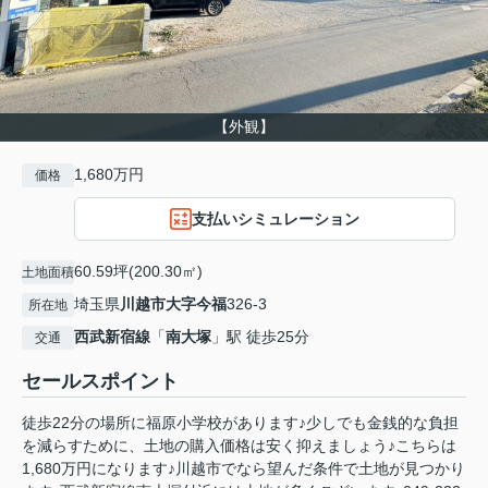
【外観】
1,680万円
価格
支払いシミュレーション
60.59坪(200.30㎡)
土地面積
埼玉県
川越市
大字今福
326-3
所在地
西武新宿線
「
南大塚
」駅 徒歩25分
交通
セールスポイント
徒歩22分の場所に福原小学校があります♪少しでも金銭的な負担
を減らすために、土地の購入価格は安く抑えましょう♪こちらは
1,680万円になります♪川越市でなら望んだ条件で土地が見つかり