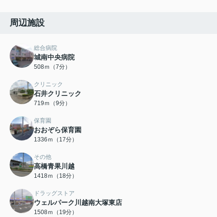
周辺施設
総合病院
城南中央病院
508ｍ（7分）
クリニック
石井クリニック
719ｍ（9分）
保育園
おおぞら保育園
1336ｍ（17分）
その他
高橋青果川越
1418ｍ（18分）
ドラッグストア
ウェルパーク川越南大塚東店
1508ｍ（19分）