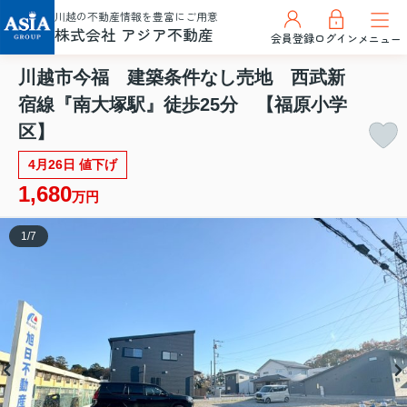
川越の不動産情報を豊富にご用意
株式会社 アジア不動産
会員登録
ログイン
メニュー
川越市今福 建築条件なし売地 西武新
宿線『南大塚駅』徒歩25分 【福原小学
区】
4月26日 値下げ
1,680
万円
1
/
7