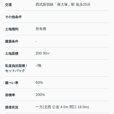
西武新宿線
「
南大塚
」駅 徒歩25分
交通
その他条件
所有権
土地権利
-
建築条件
200.30㎡
土地面積
-/無
私道負担面積 /
セットバック
60%
建ぺい率
200%
容積率
一方(北西 公道 4.0m 間口 16.0m)
接道状況