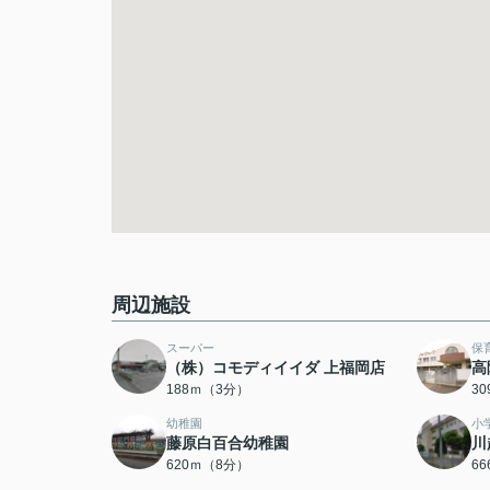
周辺施設
スーパー
保
（株）コモディイイダ 上福岡店
高
188ｍ（3分）
3
幼稚園
小
藤原白百合幼稚園
川
620ｍ（8分）
6