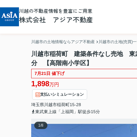
川越の不動産情報を豊富にご用意
株式会社 アジア不動産
川越市の土地情報ならアジア不動産
川越市の土地(売買)
川越市稲荷町 建築条件なし売地 東
分 【高階南小学区】
7月21日 値下げ
1,898
万円
支払いシミュレーション
埼玉県
川越市
稲荷町
15-28
東武東上線「上福岡」駅徒歩15分
1
/
8