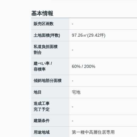
基本情報
-
販売区画数
97.26㎡(29.42坪)
土地面積(坪数)
私道負担面積
-
割合
建ぺい率 /
60% / 200%
容積率
-
傾斜地部分面積
宅地
地目
造成工事
-
完了予定
-
建築条件
第一種中高層住居専用
用途地域