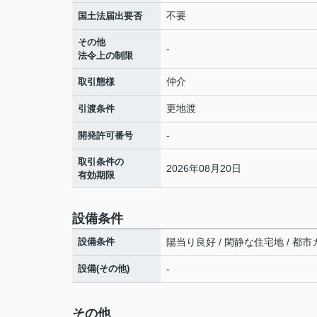
不要
国土法届出要否
その他
-
法令上の制限
仲介
取引態様
更地渡
引渡条件
-
開発許可番号
取引条件の
2026年08月20日
有効期限
設備条件
設備条件
陽当り良好 / 閑静な住宅地 / 都市ガ
設備(その他)
-
その他