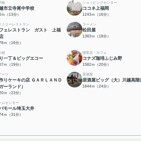
学校
ショッピングセンター
越市立寺尾中学校
ココネ上福岡
86ｍ（13分）
1243ｍ（16分）
ァミリーレストラン
ラーメン
フェレストラン ガスト 上福
松田屋
店
1383ｍ（18分）
278ｍ（16分）
の他
喫茶店・カフェ
り一丁＆ビッグエコー
コナズ珈琲ふじみ野
507ｍ（19分）
1582ｍ（20分）
イーツ
居酒屋
作りケーキの店 ＧＡＲＬＡＮＤ
居酒屋ビッグ（大）川越高階
ガーランド）
1844ｍ（24分）
820ｍ（23分）
ームセンター
バモール埼玉大井
474ｍ（31分）