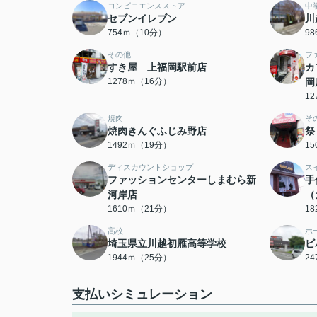
コンビニエンスストア
中
セブンイレブン
川
754ｍ（10分）
9
その他
フ
すき屋 上福岡駅前店
カ
1278ｍ（16分）
岡
1
焼肉
そ
焼肉きんぐふじみ野店
祭
1492ｍ（19分）
1
ディスカウントショップ
ス
ファッションセンターしまむら新
手
河岸店
（
1610ｍ（21分）
1
高校
ホ
埼玉県立川越初雁高等学校
ビ
1944ｍ（25分）
2
支払いシミュレーション