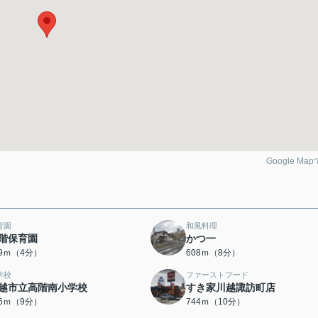
Google Ma
育園
和風料理
階保育園
かつ一
09ｍ（4分）
608ｍ（8分）
学校
ファーストフード
越市立高階南小学校
すき家川越諏訪町店
66ｍ（9分）
744ｍ（10分）