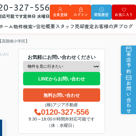
20-327-556
会員登録
ログイン
閲覧履歴
お気に入り
外対応可能です
定休日 水曜日
ホーム
会社概要
スタッフ
売却査定
お客様の声
ブログ
物件検索
【高階南小学区】
来店予約
に入り
お気軽にお問い合わせください
LINEからお問い合わせ
お問い合わせ
無料お問い合わせ
(株)アジア不動産
0120-327-556
9:30～18:00※時間外対応可能です
（休：水曜日）