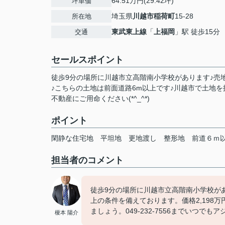
64.51万円(29.42坪)
坪単価
埼玉県
川越市
稲荷町
15-28
所在地
東武東上線
「
上福岡
」駅 徒歩15分
交通
セールスポイント
徒歩9分の場所に川越市立高階南小学校があります♪売
♪こちらの土地は前面道路6m以上です♪川越市で土地
不動産にご用命ください(*^_^*)
ポイント
閑静な住宅地
平坦地
更地渡し
整形地
前道６ｍ
担当者のコメント
徒歩9分の場所に川越市立高階南小学校が
上の条件を備えております。価格2,198
ましょう。049-232-7556までいつで
榎本 陽介