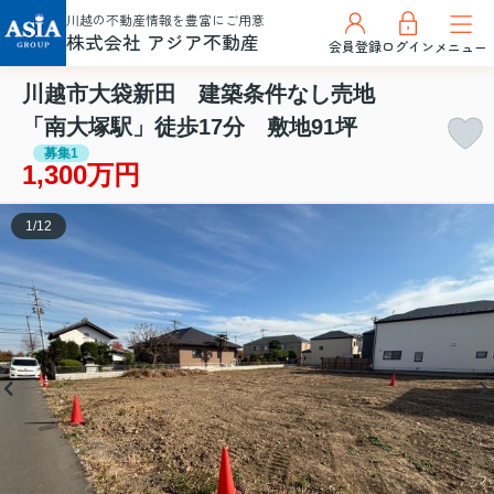
川越の不動産情報を豊富にご用意
株式会社 アジア不動産
会員登録
ログイン
メニュー
川越市大袋新田 建築条件なし売地
「南大塚駅」徒歩17分 敷地91坪
募集1
1,300万円
1
/
12