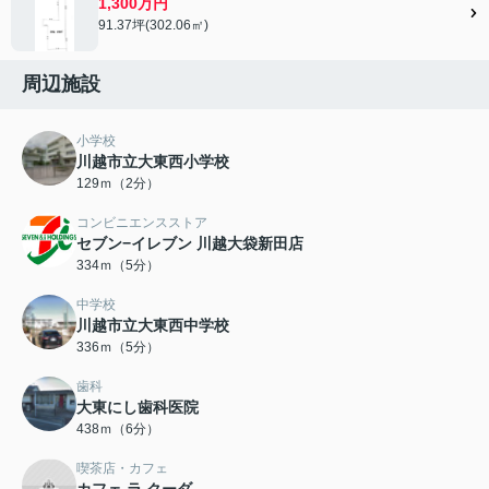
1,300万円
91.37坪(302.06㎡)
周辺施設
小学校
川越市立大東西小学校
129ｍ（2分）
コンビニエンスストア
セブン−イレブン 川越大袋新田店
334ｍ（5分）
中学校
川越市立大東西中学校
336ｍ（5分）
歯科
大東にし歯科医院
438ｍ（6分）
喫茶店・カフェ