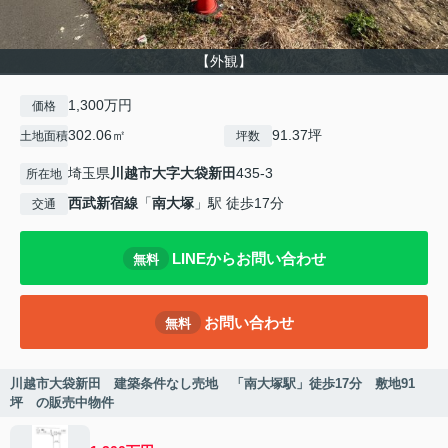
【外観】
1,300万円
価格
302.06㎡
91.37坪
土地面積
坪数
埼玉県
川越市
大字大袋新田
435-3
所在地
西武新宿線
「
南大塚
」駅 徒歩17分
交通
LINEからお問い合わせ
無料
お問い合わせ
無料
川越市大袋新田 建築条件なし売地 「南大塚駅」徒歩17分 敷地91
坪 の販売中物件