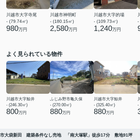
川越市大字寺尾
川越市神明町
川越市大字的場
- (79.74㎡)
- (180.15㎡)
- (109.73㎡)
-
980
2,580
1,240
万円
万円
万円
よく見られている物件
川越市大字鯨井
ふじみ野市亀久保
川越市大字鯨井
- (246.30㎡)
- (270.00㎡)
- (325.40㎡)
-
800
880
880
万円
万円
万円
市大袋新田 建築条件なし売地 「南大塚駅」徒歩17分 敷地91坪