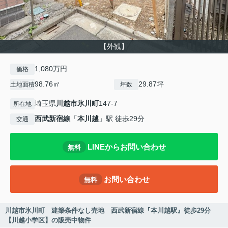
【外観】
1,080万円
価格
98.76㎡
29.87坪
土地面積
坪数
埼玉県
川越市
氷川町
147-7
所在地
西武新宿線
「
本川越
」駅 徒歩29分
交通
LINEからお問い合わせ
無料
お問い合わせ
無料
川越市氷川町 建築条件なし売地 西武新宿線『本川越駅』徒歩29分
【川越小学区】の販売中物件