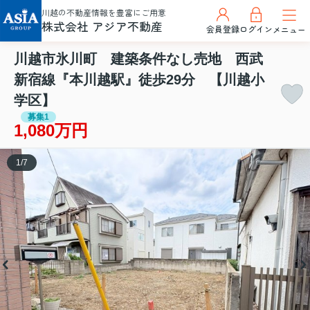
川越の不動産情報を豊富にご用意
株式会社 アジア不動産
会員登録
ログイン
メニュー
川越市氷川町 建築条件なし売地 西武
新宿線『本川越駅』徒歩29分 【川越小
学区】
募集1
1,080万円
1
/
7