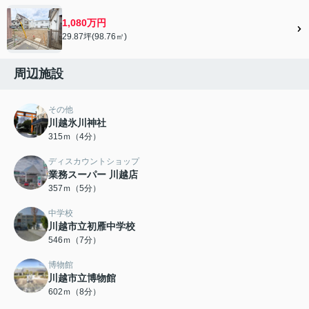
1,080万円
29.87坪(98.76㎡)
周辺施設
その他
川越氷川神社
315ｍ（4分）
ディスカウントショップ
業務スーパー 川越店
357ｍ（5分）
中学校
川越市立初雁中学校
546ｍ（7分）
博物館
川越市立博物館
602ｍ（8分）