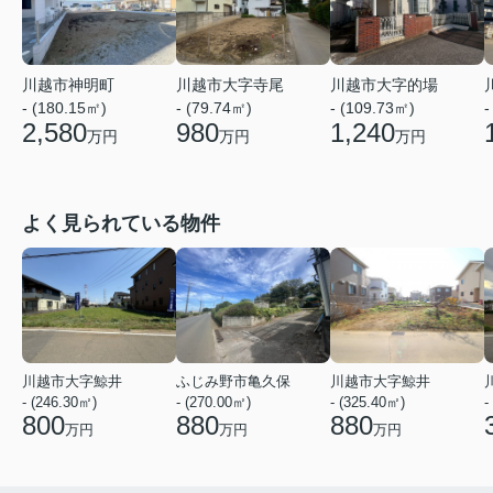
川越市神明町
川越市大字寺尾
川越市大字的場
- (180.15㎡)
- (79.74㎡)
- (109.73㎡)
-
2,580
980
1,240
万円
万円
万円
よく見られている物件
川越市大字鯨井
ふじみ野市亀久保
川越市大字鯨井
- (246.30㎡)
- (270.00㎡)
- (325.40㎡)
-
800
880
880
万円
万円
万円