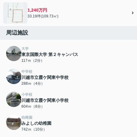
1,240万円
33.19坪(109.73㎡)
周辺施設
大学
東京国際大学 第２キャンパス
117ｍ（2分）
中学校
川越市立霞ケ関東中学校
288ｍ（4分）
小学校
川越市立霞ケ関東小学校
604ｍ（8分）
幼稚園
みよしの幼稚園
742ｍ（10分）