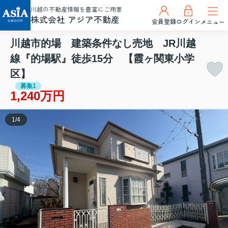
川越の不動産情報を豊富にご用意
株式会社 アジア不動産
会員登録
ログイン
メニュー
川越市的場 建築条件なし売地 JR川越
線『的場駅』徒歩15分 【霞ヶ関東小学
区】
募集1
1,240万円
1
/
4