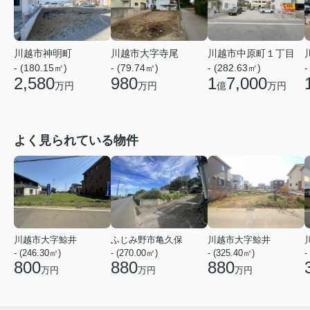
川越市神明町
川越市大字寺尾
川越市中原町１丁目
- (180.15㎡)
- (79.74㎡)
- (282.63㎡)
-
2,580
980
1
7,000
万円
万円
億
万円
よく見られている物件
川越市大字鯨井
ふじみ野市亀久保
川越市大字鯨井
- (246.30㎡)
- (270.00㎡)
- (325.40㎡)
-
800
880
880
万円
万円
万円