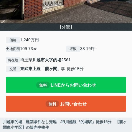
【外観】
1,240万円
価格
109.73㎡
33.19坪
土地面積
坪数
埼玉県
川越市
大字的場
2561
所在地
東武東上線
「
霞ヶ関
」駅 徒歩15分
交通
LINEからお問い合わせ
無料
お問い合わせ
無料
川越市的場 建築条件なし売地 JR川越線『的場駅』徒歩15分 【霞ヶ
関東小学区】の販売中物件