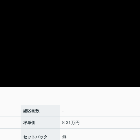
-
総区画数
8.31万円
坪単価
無
セットバック