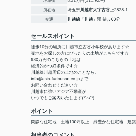
8.31万円(111.92坪)
坪単価
埼玉県
川越市
大字古谷上
2828-1
所在地
川越線
「
川越
」駅 徒歩63分
交通
セールスポイント
徒歩10分の場所に川越市立古谷小学校があります☆
売地をお探しの方にぴったりの土地がこちらです☆
930万円のこちらの土地は、
経済的かつ好条件です☆
川越線川越周辺の土地のことなら、
info@asia-fudousan.co.jpまで
お問い合わせください☆
川越市に強いアジア不動産が
いつでもご案内いたします(*´ω`*)
ポイント
閑静な住宅地
土地100坪以上
緑豊かな住宅地
建築
担当者のコメント