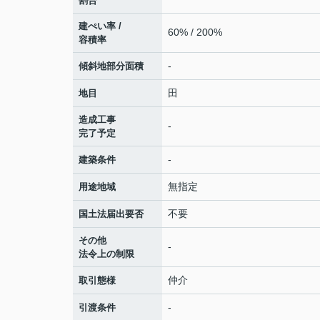
割合
建ぺい率 /
60% / 200%
容積率
-
傾斜地部分面積
田
地目
造成工事
-
完了予定
-
建築条件
無指定
用途地域
不要
国土法届出要否
その他
-
法令上の制限
仲介
取引態様
-
引渡条件