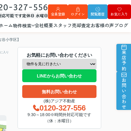
20-327-556
会員登録
ログイン
閲覧履歴
お気に入り
外対応可能です
定休日 水曜日
ホーム
会社概要
スタッフ
売却査定
お客様の声
ブログ
物件検索
古谷小学区】
来店予約
に入り
お気軽にお問い合わせください
LINEからお問い合わせ
お問い合わせ
無料お問い合わせ
(株)アジア不動産
0120-327-556
9:30～18:00※時間外対応可能です
（休：水曜日）