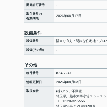
-
開発許可番号
取引条件の
2026年08月17日
有効期限
設備条件
設備条件
陽当り良好 / 閑静な住宅地 / プロパ
設備(その他)
-
その他
87377247
物件番号
2026年08月03日
情報更新日
取扱会社
(株)アジア不動産
埼玉県川越市大字小堤１５－１
TEL:0120-327-556
埼玉県知事 (12) 第8698号