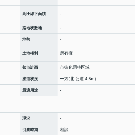
-
高圧線下面積
-
路地状敷地
-
地勢
所有権
土地権利
市街化調整区域
都市計画
一方(北 公道 4.5m)
接道状況
-
最適用途
-
現況
相談
引渡時期