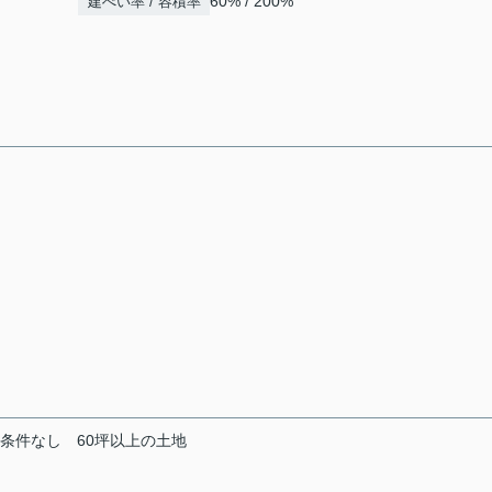
60% / 200%
建ぺい率 / 容積率
条件なし
60坪以上の土地