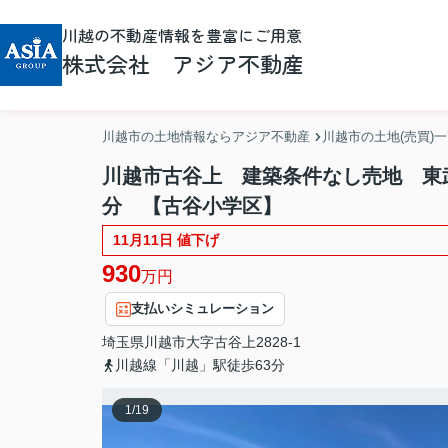
川越の不動産情報を豊富にご用意
株式会社 アジア不動産
川越市の土地情報ならアジア不動産
川越市の土地(売買)
川越市古谷上 建築条件なし売地 東
分 【古谷小学区】
11月11日 値下げ
930
万円
支払いシミュレーション
埼玉県
川越市
大字古谷上
2828-1
川越線「川越」駅徒歩63分
1
/
19