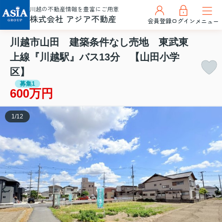
川越の不動産情報を豊富にご用意
株式会社 アジア不動産
会員登録
ログイン
メニュー
川越市山田 建築条件なし売地 東武東
上線『川越駅』バス13分 【山田小学
区】
募集1
600万円
1
/
12