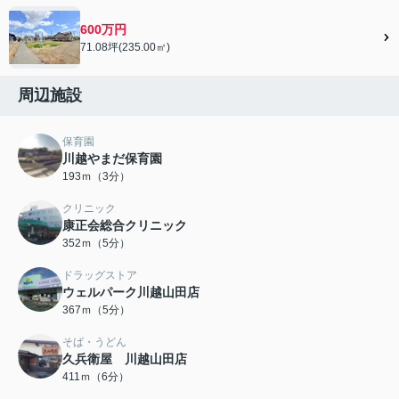
600万円
71.08坪(235.00㎡)
周辺施設
保育園
川越やまだ保育園
193ｍ（3分）
クリニック
康正会総合クリニック
352ｍ（5分）
ドラッグストア
ウェルパーク川越山田店
367ｍ（5分）
そば・うどん
久兵衛屋 川越山田店
411ｍ（6分）