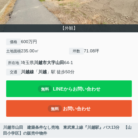
【外観】
600万円
価格
235.00㎡
71.08坪
土地面積
坪数
埼玉県
川越市
大字山田
64-1
所在地
川越線
「
川越
」駅 徒歩50分
交通
LINEからお問い合わせ
無料
お問い合わせ
無料
川越市山田 建築条件なし売地 東武東上線『川越駅』バス13分 【山
田小学区】の販売中物件