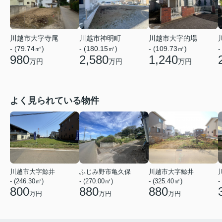
川越市大字寺尾
川越市神明町
川越市大字的場
- (79.74㎡)
- (180.15㎡)
- (109.73㎡)
-
980
2,580
1,240
万円
万円
万円
よく見られている物件
川越市大字鯨井
ふじみ野市亀久保
川越市大字鯨井
- (246.30㎡)
- (270.00㎡)
- (325.40㎡)
-
800
880
880
万円
万円
万円